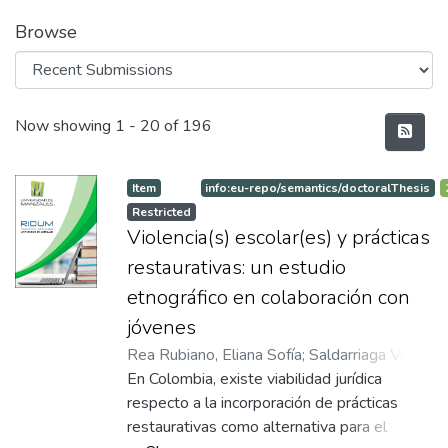
Browse
Recent Submissions
Now showing
1 - 20 of 196
Item
info:eu-repo/semantics/doctoralThesis
Restricted
Violencia(s) escolar(es) y prácticas
restaurativas: un estudio
etnográfico en colaboración con
jóvenes
Rea Rubiano, Eliana Sofía
;
Saldarriaga Vélez,
Jaime Alberto
En Colombia, existe viabilidad jurídica
;
Centro de Estudios
Avanzados en Niñez y Juventud - CINDE
respecto a la incorporación de prácticas
;
Grupo de Investigación Educación y
restaurativas como alternativa para el