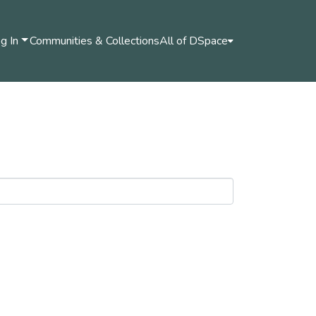
g In
Communities & Collections
All of DSpace