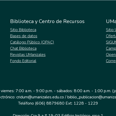
Biblioteca y Centro de Recursos
UMa
Sitio Biblioteca
Sitio
Bases de datos
Ofert
Catálogo Público (OPAC)
SIGU
Chat Biblioteca
Campu
Revistas UManizales
Open
Fondo Editorial
Corre
 viernes: 7:00 a.m. - 9:00 p.m. - sábados: 8:00 a.m. - 1:00 p.m. (
ectrónico: cridum@umanizales.edu.co / biblio_publicacion@umaniza
Teléfono (606) 8879680 Ext: 1228 - 1229
Dirección: Cra 9 a # 19-03 Edificio histórico, piso 1