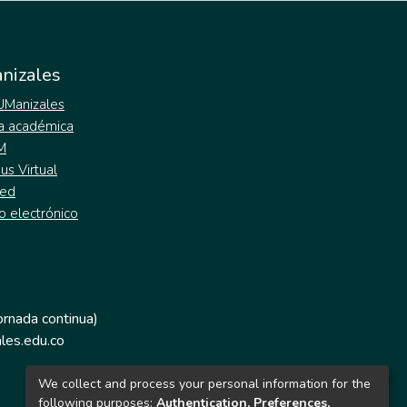
nizales
 UManizales
a académica
M
s Virtual
ed
o electrónico
jornada continua)
les.edu.co
We collect and process your personal information for the
following purposes:
Authentication, Preferences,