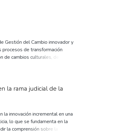
de una muestra de 51 agentes de
os intangibles influyen
a presentó una relación negativa.
s, pueden mejorar el desempeño
ocimiento, desarrollo profesional y
de Gestión del Cambio innovador y
s procesos de transformación
n de cambios culturales, de
s, y contribuir al logro de los
en la rama judicial de la
en la innovación incremental en una
icia, lo que se fundamenta en la
ndir la comprensión sobre la
texto organizacional específico