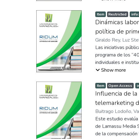
manufactureras en 
analítica en gestión
experimental y retro
Item
Restricted
info
Colombia), y se emp
Dinámicas labor
Boosting y LightGBM
política de pri
organizacionales y 
Giraldo Rey, Luz Ste
entre algoritmos, id
Las iniciativas públ
ellas las vacaciones 
programa de los “40
turnos nocturnos y e
individuales e insti
evidencia para el di
referente a las capa
Show more
laboral en organizac
propuesta de amplia
aplicación de un cues
Item
Open Access
i
experiencia laboral;
Influencia de l
empleo, desde las ca
telemarketing 
resalta la necesidad 
Buitrago Lodoño, Va
oportunidades del jo
Este estudio evalúa 
que dan significado a
de Lamassu Media S.
de la compensación t