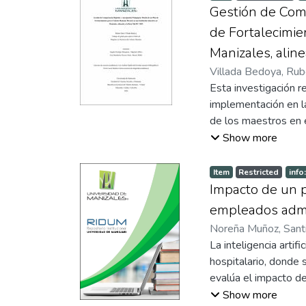
political pressure, p
el modelo estructura
Gestión de Com
concluded, based on 
autoeficacia digital 
de Fortalecimie
mechanisms are effect
desempeño contextua
Manizales, alin
entre el 27% y el 3
Villada Bedoya, Rub
amplio para otros fa
del Talento Humano
Esta investigación r
operan como recurso
implementación en la
recomienda cautela a
de los maestros en e
adicionales en futur
realizar el análisis
Show more
en los maestros de e
teniendo en cuenta l
Item
Restricted
info
fortalecimiento de la
Impacto de un p
Computacional. En t
empleados admin
cuantitativo correla
Noreña Muñoz, Sant
docentes de básica p
Alberto
La inteligencia artif
Los resultados comp
hospitalario, donde
abordaje de barreras
evalúa el impacto d
fortalecimiento de l
hospital colombiano.
Show more
importante para gara