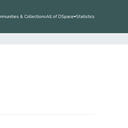
munities & Collections
All of DSpace
Statistics