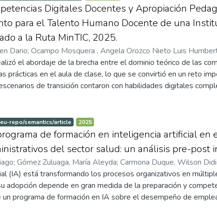
atronage, the fragility of the civil service, and the gap between regu
l. Los resultados mostraron que las competencias digitales se a
petencias Digitales Docentes y Apropiación Pedag
the participants’ voices, that anti-corruption mechanisms are eff
y que esta, a su vez, se relacionó de manera significativa con el 
nto para el Talento Humano Docente de una Instit
ive when they combine traceability, verification, institutional au
l, en un patrón compatible con una mediación completa. El mo
eado a la Ruta MinTIC, 2025.
1% de la varianza del desempeño, lo que indica un poder explica
en Dario
;
Ocampo Mosquera , Angela Orozco Nieto Luis Humber
ctores no incluidos en el modelo. Se concluye que las competencia
ealizó el abordaje de la brecha entre el dominio teórico de las com
s personales relevantes en la gestión del talento humano en e
s prácticas en el aula de clase, lo que se convirtió en un reto 
l generalizar los hallazgos y se sugiere integrar métricas objet
scenarios de transición contaron con habilidades digitales comple
as investigaciones.
 del nivel de Competencia Digital Docente (CDD) y su relación est
ducación básica primaria de una Institución educativa de estrato 
a brecha organizacional como variable moderadora, con el objeti
:eu-repo/semantics/article
2025
 práctica educativa utilizando el uso de la Inteligencia Artificial 
rograma de formación en inteligencia artificial e
érminos metodológicos, el estudio se realizó bajo un paradigma p
istrativos del sector salud: un análisis pre-post 
cional y diseño no experimental transversal. Se llevó a cabo un
iago
;
Gómez Zuluaga, María Aleyda
;
Carmona Duque, Wilson Didi
rimaria, utilizando técnicas como el cuestionario estructurado c
icial (IA) está transformando los procesos organizativos en múltipl
rendieron un diagnóstico preciso de los niveles de competencia d
 su adopción depende en gran medida de la preparación y compete
 estructurales e infraestructurales, además de elementos de soport
e un programa de formación en IA sobre el desempeño de emplea
as competencias digitales, que estuvo alineado a la Ruta MinTIC
 Se implementó una intervención formativa orientada a desarrollar
ntizar la equidad y la innovación educativa en el municipio de Man