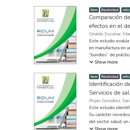
de herramientas de I
medias pre y post in
Item
Restricted
info
que resalta la impor
Comparación de
puesto de trabajo. E
efectos en el 
estrategias de forma
Giraldo Escobar, Ma
Este estudio evalúa
en manufactura en u
“bundles” de prácti
experimento de camp
Show more
manufactura. Un gru
otro mediante un si
Item
Restricted
info
Systems, HPWS). De
Identificación 
desempeño en manufac
Servicios de sa
resultados muestran
Rojas González, Sar
el grupo gestionado
Este estudio identif
de gestión humana, 
Su carácter novedoso
desempeño en manufac
del sector salud, u
configuracional en g
aún es limitado. Est
Show more