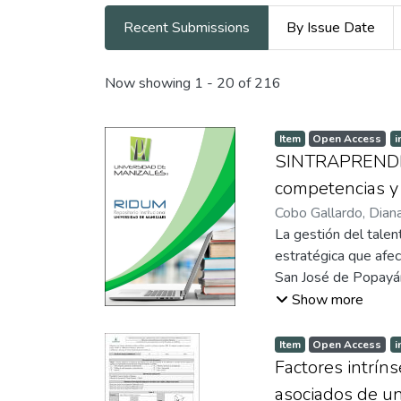
Recent Submissions
By Issue Date
Recent Submissions
Now showing
1 - 20 of 216
Item
Open Access
i
SINTRAPRENDE: 
competencias 
Cobo Gallardo, Diana
La gestión del talen
estratégica que afect
San José de Popayán
San José presentaba 
Show more
los auxiliares de en
SINTRAPRENDE, fund
Item
Open Access
i
para fortalecer las
Factores intrín
mediante estudio de 
asociados de un