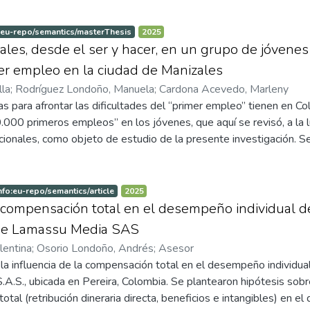
economías emergentes.
 humana como un activo estratégico de la organización. Se desarrol
spectivo, a partir de datos archivísticos de SES Hospital Universi
:eu-repo/semantics/masterThesis
2025
learon modelos supervisados de aprendizaje automático de regr
ales, desde el ser y hacer, en un grupo de jóvenes 
 con el propósito de predecir patrones de ausentismo y estimar l
mer empleo en la ciudad de Manizales
sociodemográficas asociadas. Los modelos alcanzaron buena capaci
lla
;
Rodríguez Londoño, Manuela
;
Cardona Acevedo, Marleny
entificando de forma consistente un conjunto central de variables
icas para afrontar las dificultades del “primer empleo” tienen en C
del año anterior, la edad, la antigüedad, la presencia de hijos y la
.000 primeros empleos” en los jóvenes, que aquí se revisó, a la 
l área de trabajo mostraron menor influencia. A partir de estos ha
tucionales, como objeto de estudio de la presente investigación. 
seño de prácticas preventivas de gestión del talento humano orie
cidades humanas, en lo que corresponde a las categorías del SER
iones hospitalarias complejas.
ción de capacidades de Martha Nussbaum (2012). La metodología 
tionario que permitió la medición cuantitativa, de las vivencias de
nfo:eu-repo/semantics/article
2025
 y, por el otro, se preguntó por las percepciones de los jóvenes e
a compensación total en el desempeño individual d
tegorías capacidades humanas, calidad de vida laboral y satisfacc
de Lamassu Media SAS
de la política de primer empleo de enriquecer la trayectoria laboral
lentina
;
Osorio Londoño, Andrés
;
Asesor
ven como sujeto, libre de ser y hacer en el entorno laboral, capaz
la influencia de la compensación total en el desempeño individu
 su vida.
A.S., ubicada en Pereira, Colombia. Se plantearon hipótesis sob
otal (retribución dineraria directa, beneficios e intangibles) en e