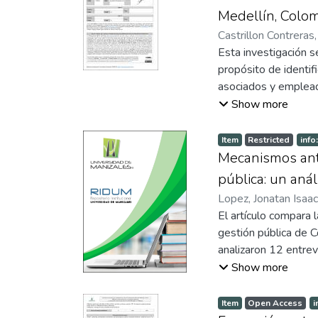
encuestas estructura
Medellín, Colom
disposición hacia la
Castrillon Contreras,
clave y limitacione
Esta investigación s
en eventos adversos
propósito de identifi
estratégico sobre e
asociados y empleado
adoptada institucion
mayores de edad, el 
Show more
competencias individ
de un informe automá
obtenidos, mediante 
Item
Restricted
info
y empleados en dife
Mecanismos anti
También facilitaron 
pública: un aná
motivación, además d
Lopez, Jonatan Isaac
contribuyó al fortal
El artículo compara 
formulación de plane
gestión pública de 
extrínseca de los as
analizaron 12 entre
humano, promover un 
normativos e instituc
Show more
compromiso laboral e
anticorrupción. El a
palabras y triangul
Item
Open Access
i