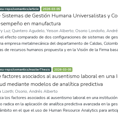
A aplicables a la gestión administrativa, y su efectividad se anal
tervención. Los resultados muestran una mejora significativa en 
:eu-repo/semantics/article
2026-03-05
tancia de diseñar programas de capacitación que favorezcan la tra
 Sistemas de Gestión Humana Universalistas y Con
stos hallazgos ofrecen implicaciones relevantes para la gestión d
desempeño en manufactura
ción en el sector salud en contextos de transformación digital.
ry Luz
;
Quintero Agudelo, Yeison Alberto
;
Osorio Londoño, André
 el efecto comparado de dos configuraciones de sistemas de g
na empresa metalmecánica del departamento de Caldas, Colombia
cas de recursos humanos propuesta y en la Visión de la Firma bas
o cuasi–experimental con dos grupos de trabajadores que reali
po fue gestionado mediante un sistema universalista de mejores 
stema configuracional o bundle de estas prácticas de alto des
:eu-repo/semantics/masterThesis
2026-03-05
spués de un periodo de rediseño de tres meses y seis meses de
de factores asociados al ausentismo laboral en una 
tura a nivel individual a través de un índice compuesto de produ
lud mediante modelos de analítica predictiva
 mejoras significativas en ambos grupos, pero los incrementos
a Lizeth
;
Osorio, Andrés Alberto
 mediante HPWS, lo que soporta el planteamiento de que los si
ica los factores asociados al ausentismo laboral en una institución
más que la adopción aislada de mejores prácticas, son los que ti
 radica en la aplicación de analítica predictiva avanzada en la g
tura. Por último, este trabajo discute las implicaciones teóricas
n ámbito en el que el uso de Human Resource Analytics para anti
estión estratégica de los recursos humanos y las implicaciones p
e enfoque se integra con la Visión de la Firma basada en Recurso