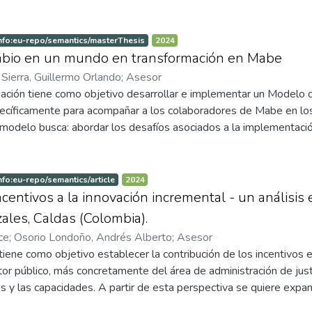
pótesis se evaluaron mediante un modelo de regresión, dentro 
s en la empresa. Los resultados mostraron que los beneficios y l
desempeño individual, mientras que la retribución dineraria direct
nfo:eu-repo/semantics/masterThesis
2024
to sugiere que las organizaciones, especialmente los call center
mbio en un mundo en transformación en Mabe
estrategias de compensación total que prioricen beneficios, recon
;
Sierra, Guillermo Orlando
;
Asesor
s favorables.
gación tiene como objetivo desarrollar e implementar un Modelo 
pecíficamente para acompañar a los colaboradores de Mabe en lo
 modelo busca: abordar los desafíos asociados a la implementació
nales y tecnológicos, asegurar la adopción exitosa de las iniciativa
os del negocio.
nfo:eu-repo/semantics/article
2024
centivos a la innovación incremental - un análisis 
ales, Caldas (Colombia).
ce
;
Osorio Londoño, Andrés Alberto
;
Asesor
 tiene como objetivo establecer la contribución de los incentivos 
tor público, más concretamente del área de administración de just
os y las capacidades. A partir de esta perspectiva se quiere expa
as prácticas de incentivos pueden fomentar la innovación en un con