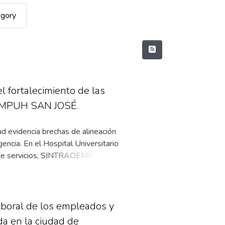
egory
fortalecimiento de las
OEMPUH SAN JOSÉ.
ud evidencia brechas de alineación
gencia. En el Hospital Universitario
ón de servicios, SINTRAOEMPUH
lectivas y desempeño individual de
estratégico de desarrollo humano
SHRD) de McCracken y Wallace,
ción. Se adoptó un enfoque mixto
laboral de los empleados y
do entrevistas semiestructuradas,
da en la ciudad de