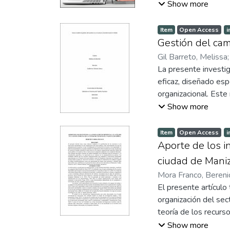
empleados. Estas hi
Show more
telemarketing activo
positivamente en el 
Item
Open Access
i
A nivel práctico, es
Gestión del ca
individual mediante 
Gil Barreto, Melissa
condiciones laborale
La presente investi
eficaz, diseñado es
organizacional. Este
procesos, organizacio
Show more
objetivos estratégic
Item
Open Access
i
Aporte de los in
ciudad de Maniz
Mora Franco, Bereni
El presente artículo
organización del sec
teoría de los recurs
manera en la cual, l
Show more