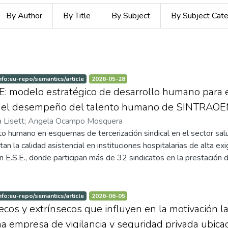
By Author
By Title
By Subject
By Subject Cat
nfo:eu-repo/semantics/article
2026-05-28
modelo estratégico de desarrollo humano para el 
y el desempeño del talento humano de SINTRA
 Lisett
;
Angela Ocampo Mosquera
to humano en esquemas de tercerización sindical en el sector sal
an la calidad asistencial en instituciones hospitalarias de alta exi
 E.S.E., donde participan más de 32 sindicatos en la prestaci
limitaciones en la articulación entre formación, competencias co
fermería. La investigación tuvo como objetivo diseñar el modelo 
amentado en el enfoque de Desarrollo Humano Estratégico (
nfo:eu-repo/semantics/article
2026-06-05
 competencias colectivas y el desempeño individual de esta pobla
secos y extrínsecos que influyen en la motivación 
caso único instrumental con triangulación convergente, integran
a empresa de vigilancia y seguridad privada ubica