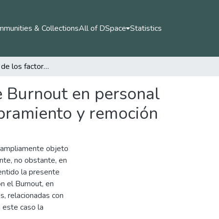
munities & Collections
All of DSpace
Statistics
Identificación de los factores asociados al síndrome Burnout en personal de carrera administrativa vs personal de libre nombramiento y remoción
me Burnout en personal
mbramiento y remoción
o ampliamente objeto
nte, no obstante, en
sentido la presente
on el Burnout, en
as, relacionadas con
 este caso la