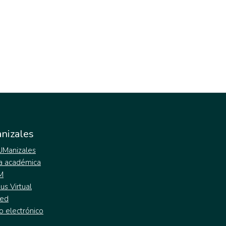
nizales
 UManizales
a académica
M
s Virtual
ed
o electrónico