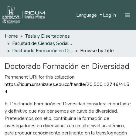
(current)
Language
Log In
Home
Tesis y Disertaciones
Home
Facultad de Ciencias Sociales y Humanas
Communities & Collections
Doctorado Formación en Diversidad
Browse by Title
All of DSpace
Doctorado Formación en Diversidad
Permanent URI for this collection
https://ridum.umanizales.edu.co/handle/20.500.12746/415
4
El Doctorado Formación en Diversidad considera importante
y definitivo que nos pensemos en clave de diversidad.
Pretendemos con ello, contribuir a la formación de
investigadores en diversidad, con un alto nivel académico,
para producir conocimiento pertinente en la transformación