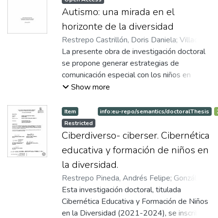
Autismo: una mirada en el
horizonte de la diversidad
Restrepo Castrillón, Doris Daniela
;
Villada
Osorio, Diego
La presente obra de investigación doctoral
;
Asesor
se propone generar estrategias de
comunicación especial con los niños en
condición de Trastorno del Espectro Autista
Show more
(TEA) de la escuela Poinciana Academy Of
Fine Arts en Orlando, Florida (Estados
Item
info:eu-repo/semantics/doctoralThesis
Unidos). A partir del supuesto de que la
Restricted
persona en condición de autismo debe ser
Ciberdiverso- ciberser. Cibernética
tratada con una forma especial de
educativa y formación de niños en
comunicación y no como una patología, se
la diversidad.
hace un recorrido práctico y teórico por el
Restrepo Pineda, Andrés Felipe
;
González
mundo del autismo. Así, el trabajo identifica
González, Miguel Alberto
Esta investigación doctoral, titulada
;
Asesor
y describe estrategias pedagógicas que han
Cibernética Educativa y Formación de Niños
influido en la educación de las personas en
en la Diversidad (2021-2024), se inscribe
condición de autismo y su impacto social.