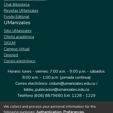
cuenca como “un sistema aula de
Chat Biblioteca
aula como un espacio de diálogo, respeto y
aprendizaje in situ” que posibilita nuevas
Revistas UManizales
humanización. Emociones como el miedo, el
formas de educación ecológica, justicia
Fondo Editorial
dolor, el amor y la esperanza constituyen el
territorial y sostenibilidad hídrica desde una
UManizales
tejido que sostiene la experiencia educativa,
perspectiva compleja, relacional y sistémica.
pues influyen en la disposición del
Sitio UManizales
estudiante hacia el aprendizaje y del
Oferta académica
docente hacia el acompañamiento. Se
SIGUM
concluye que las emociones funcionan como
Campus Virtual
un puente que une a docentes y
Opened
estudiantes, configurando la vida escolar
Correo electrónico
como una experiencia relacional más que
Horario: lunes - viernes: 7:00 a.m. - 9:00 p.m. - sábados:
meramente instructiva, cuando las
8:00 a.m. - 1:00 p.m. (jornada continua)
experiencias de ambos son reconocidas
Correo electrónico: cridum@umanizales.edu.co /
como formas legítimas de saber y
biblio_publicacion@umanizales.edu.co
encuentro.
Teléfono (606) 8879680 Ext: 1228 - 1229
We collect and process your personal information for the
Dirección: Cra 9 a # 19-03 Edificio histórico, piso 1
following purposes:
Authentication, Preferences,