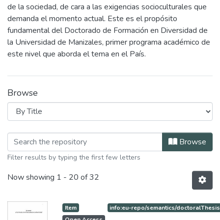
de la sociedad, de cara a las exigencias socioculturales que
demanda el momento actual. Este es el propósito
fundamental del Doctorado de Formación en Diversidad de
la Universidad de Manizales, primer programa académico de
este nivel que aborda el tema en el País.
Browse
Browsing Doctorado Formación en Div
Browse
Filter results by typing the first few letters
Now showing
1 - 20 of 32
Item
info:eu-repo/semantics/doctoralThesi
Open Access