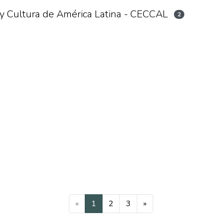
y Cultura de América Latina - CECCAL
2
(current)
«
1
2
3
»