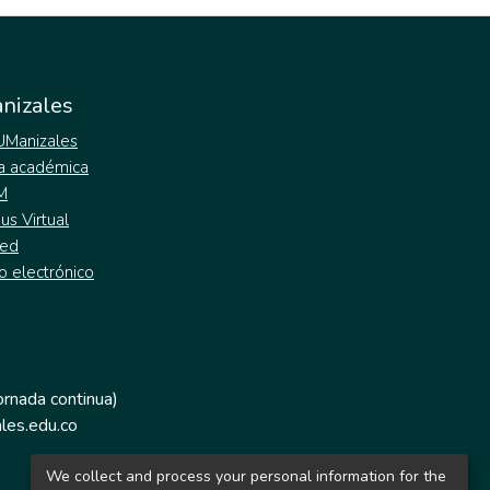
nizales
 UManizales
a académica
M
s Virtual
ed
o electrónico
jornada continua)
les.edu.co
We collect and process your personal information for the