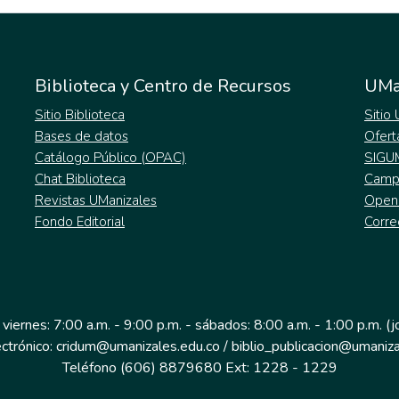
Biblioteca y Centro de Recursos
UMa
Sitio Biblioteca
Sitio
Bases de datos
Ofert
Catálogo Público (OPAC)
SIGU
Chat Biblioteca
Campu
Revistas UManizales
Open
Fondo Editorial
Corre
 viernes: 7:00 a.m. - 9:00 p.m. - sábados: 8:00 a.m. - 1:00 p.m. (
ectrónico: cridum@umanizales.edu.co / biblio_publicacion@umaniza
Teléfono (606) 8879680 Ext: 1228 - 1229