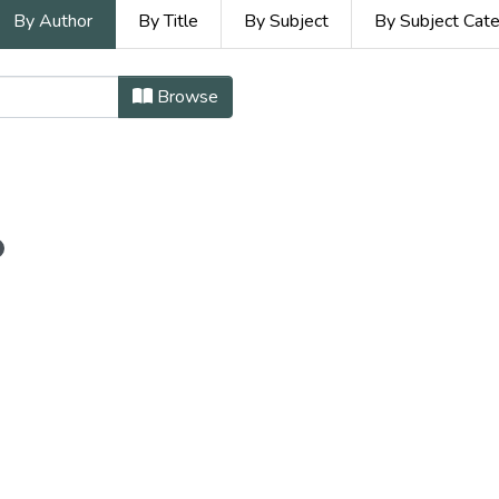
By Author
By Title
By Subject
By Subject Cat
Formación en Diversidad by 
Browse