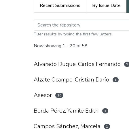
Recent Submissions
By Issue Date
Browsing Doctorado 
Filter results by typing the first few letters
Now showing
1 - 20 of 58
Alvarado Duque, Carlos Fernando
1
Alzate Ocampo, Cristian Darío
1
Asesor
10
Borda Pérez, Yamile Edith
1
Campos Sánchez, Marcela
1