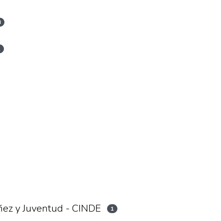
3
1
ñez y Juventud - CINDE
1