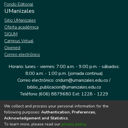
Fondo Editorial
UManizales
Sitio UManizales
Oferta académica
SIGUM
Campus Virtual
Opened
Correo electrónico
Horario: lunes - viernes: 7:00 a.m. - 9:00 p.m. - sábados:
8:00 a.m. - 1:00 p.m. (jornada continua)
Correo electrónico: cridum@umanizales.edu.co /
biblio_publicacion@umanizales.edu.co
Teléfono (606) 8879680 Ext: 1228 - 1229
We collect and process your personal information for the
Dirección: Cra 9 a # 19-03 Edificio histórico, piso 1
following purposes:
Authentication, Preferences,
Manizales, Caldas
Acknowledgement and Statistics
.
Colombia.
To learn more, please read our
privacy policy
.