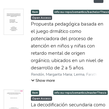
Item
info:eu-repo/semantics/bachelorThesi
Open Access
Propuesta pedagógica basada en
el juego drmático como
potenciadora del proceso de
atención en niños y niñas con
retardo mental de origen
orgánico, ubicados en un nivel de
desarrollo de 2 a 5 años.
Rendón, Margarita Maria
;
Lerma, Farath
Carolina Lerma
;
Restrepo G., Paula Andrea
Show more
Item
info:eu-repo/semantics/masterThesis
Open Access
La decodificación secundaria como