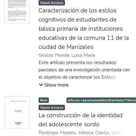
Open Access
Caracterización de los estilos
cognitivos de estudiantes de
básica primaria de instituciones
educativas de la comuna 11 de la
ciudad de Manizales
Giraldo Pineda, Luisa Maria
Este artículo presenta los resultados
parciales de una investigación orientada con
el objetivo de caracterizar los Estilos
Cognitivos de estudiantes de básica
Show more
primaria en la comuna 11 de la ciudad de
Manizales. El estudio es de carácter
Item
info:eu-repo/semantics/bachelorThesi
descriptivo trasversal. La muestra del
Open Access
estudio la conformaron 53 escolares de
La construcción de la identidad
básica primaria.
del adolescente sordo
Restrepo Montes, Mónica
;
Clavijo, Leidy