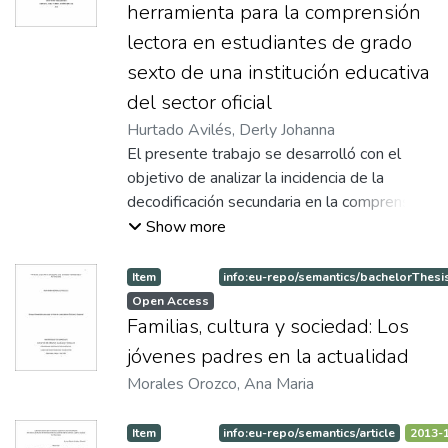
herramienta para la comprensión
lectora en estudiantes de grado
sexto de una institución educativa
del sector oficial
Hurtado Avilés, Derly Johanna
El presente trabajo se desarrolló con el
objetivo de analizar la incidencia de la
decodificación secundaria en la comprensión
lectora de los estudiantes de grado 6to de
Show more
una Institución Educativa del Sector Oficial.
Después de implementar una propuesta
Item
info:eu-repo/semantics/bachelorThesi
pedagógica basada en los mecanismos de
Open Access
la decodificación secundaria, los resultados
Familias, cultura y sociedad: Los
obtenidos indican que los estudiantes
jóvenes padres en la actualidad
avanzaron en el nivel de comprensión literal.
Morales Orozco, Ana Maria
Item
info:eu-repo/semantics/article
2013-