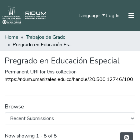
(current)
Language
Log In
Home
Trabajos de Grado
Home
Pregrado en Educación Especial
Communities & Collections
Pregrado en Educación Especial
All of DSpace
Permanent URI for this collection
Statistics
https://ridum.umanizales.edu.co/handle/20.500.12746/100
Browse
Recent Submissions
Now showing
1 - 8 of 8