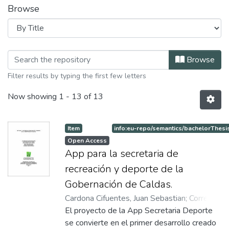
Browse
Browsing Tecnología Informática by T
Browse
Filter results by typing the first few letters
Now showing
1 - 13 of 13
Item
info:eu-repo/semantics/bachelorThesi
Open Access
App para la secretaria de
recreación y deporte de la
Gobernación de Caldas.
Cardona Cifuentes, Juan Sebastian
;
Correa
Mejía, Cesar Augusto
El proyecto de la App Secretaria Deporte
;
Gómez Jiménez,
María Catalina
se convierte en el primer desarrollo creado
;
Martínez Orozco, Lorena
;