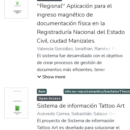
y controla que el tramite se esté
''Regisnal'' Aplicación para el
ejecutando de manera correcta, con
ingreso magnético de
posibilidad de estar informando en todo
momento la situación de la mercancía. Este
documentación física en la
desarrollo está pensado para aquellas
Registraduría Nacional del Estado
empresas que realicen movimientos de
Civil, ciudad Manizales.
mercancía dentro o fuera del país, y que
Valencia González, Jonathan
;
Ramírez Parra,
requieran que todo el tramite logístico
Érika
El sistema fue desarrollado con el objetivo
quede debidamente documentado, ya sea
de crear procesos de gestión de
con la inclusión de planillas, ordenes de
documentos más eficientes, tener
despacho, recibos ó imágenes que apoyen
información personal y en el caso del
Show more
el control del proceso.
empleador detalles de sus empleados,
además contar con una plataforma de
Item
info:eu-repo/semantics/bachelorThesi
comunicación más segura; Todo esto se
Open Access
realiza con el fin de optimizar procesos que
Sistema de información Tattoo Art
esta organización realiza en su día a día,
Acevedo Correa, Sebastián
;
Salazar Osorio,
controlando el flujo de la información que
Edisson Mauricio
El proyecto de Sistema de información
para esta es de vital cuidado y reserva. Para
Tattoo Art es diseñado para solucionar el