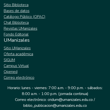
Sitio Biblioteca
Además se consultó la forma más eficiente
Bases de datos
de proteger estos datos y garantizar
Catálogo Público (OPAC)
integridad, disponibilidad y confiabilidad de
Chat Biblioteca
la información. En el diseño y desarrollo del
Revistas UManizales
aplicativo se implementaron tecnologías
Fondo Editorial
web, bases de datos y asesorías para la
UManizales
interfaz gráfica, se realizan pruebas que
verifiquen su pleno funcionamiento. En
Sitio UManizales
conclusión con este sistema se mejoran
Oferta académica
procesos que contribuyan al continuo
SIGUM
crecimiento de la empresa que lo utiliza,
Campus Virtual
además el ser más eficientes y tener una
Opened
mejor atención al cliente.
Correo electrónico
Horario: lunes - viernes: 7:00 a.m. - 9:00 p.m. - sábados:
8:00 a.m. - 1:00 p.m. (jornada continua)
Correo electrónico: cridum@umanizales.edu.co /
biblio_publicacion@umanizales.edu.co