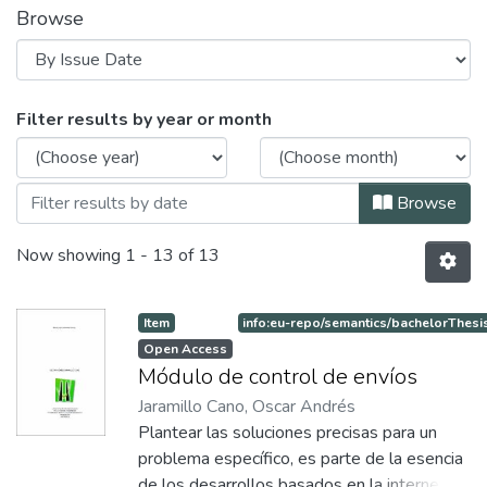
Browse
Browsing Tecnología Informática by 
Filter results by year or month
Browse
Now showing
1 - 13 of 13
Item
info:eu-repo/semantics/bachelorThesi
Open Access
Módulo de control de envíos
Jaramillo Cano, Oscar Andrés
Plantear las soluciones precisas para un
problema específico, es parte de la esencia
de los desarrollos basados en la internet, y