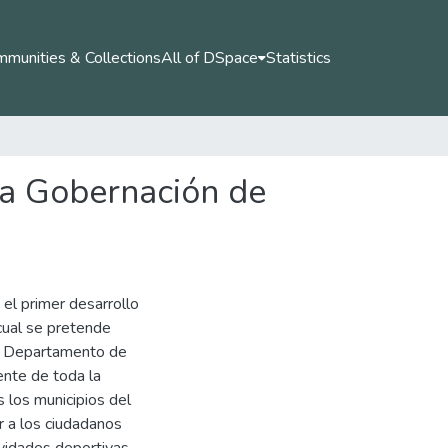
munities & Collections
All of DSpace
Statistics
 la Gobernación de
el primer desarrollo
cual se pretende
del Departamento de
ente de toda la
s los municipios del
r a los ciudadanos
ividades deportivas