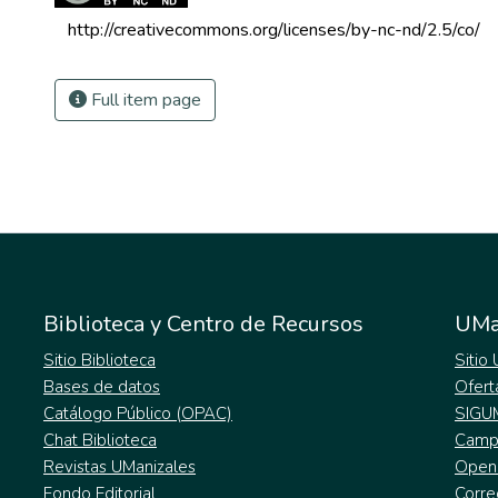
 http://creativecommons.org/licenses/by-nc-nd/2.5/co/ 
Full item page
Biblioteca y Centro de Recursos
UMa
Sitio Biblioteca
Sitio
Bases de datos
Ofert
Catálogo Público (OPAC)
SIGU
Chat Biblioteca
Campu
Revistas UManizales
Open
Fondo Editorial
Corre