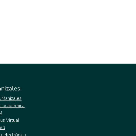
nizales
 UManizales
a académica
M
s Virtual
ed
o electrónico