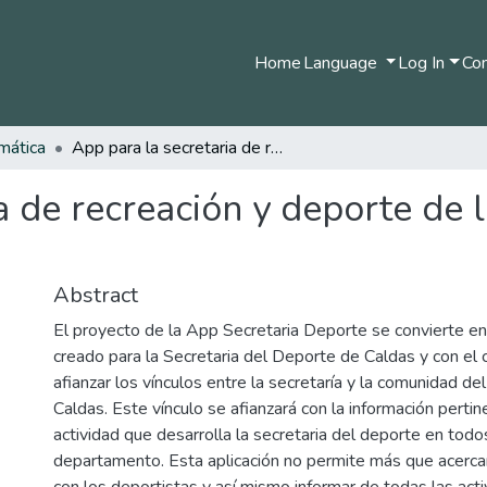
Home
Language
Log In
Com
mática
App para la secretaria de recreación y deporte de la Gobernación de Caldas.
a de recreación y deporte de
Abstract
El proyecto de la App Secretaria Deporte se convierte en 
creado para la Secretaria del Deporte de Caldas y con el 
afianzar los vínculos entre la secretaría y la comunidad 
Caldas. Este vínculo se afianzará con la información pertin
actividad que desarrolla la secretaria del deporte en todo
departamento. Esta aplicación no permite más que acerca
con los deportistas y así mismo informar de todas las act