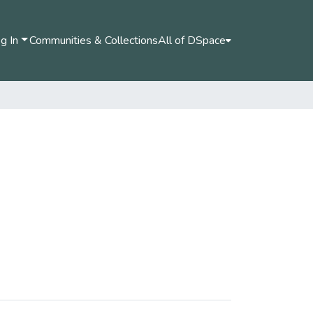
g In
Communities & Collections
All of DSpace