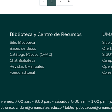
(current)
«
1
2
»
Biblioteca y Centro de Recursos
UMa
Sitio Biblioteca
Sitio
Bases de datos
Ofert
Catálogo Público (OPAC)
SIGU
Chat Biblioteca
Campu
Revistas UManizales
Open
Fondo Editorial
Corre
 viernes: 7:00 a.m. - 9:00 p.m. - sábados: 8:00 a.m. - 1:00 p.m. (
ectrónico: cridum@umanizales.edu.co / biblio_publicacion@umaniza