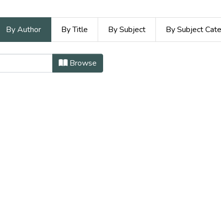
By Author
By Title
By Subject
By Subject Cat
Informática by Author
Browse