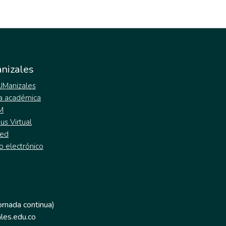
nizales
 UManizales
a académica
M
s Virtual
ed
o electrónico
jornada continua)
les.edu.co