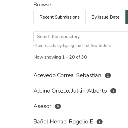
Browse
Recent Submissions
By Issue Date
Browsing Tecnología 
Filter results by typing the first few letters
Now showing
1 - 20 of 30
Acevedo Correa, Sebastián
1
Albino Orozco, Julián Alberto
1
Asesor
5
Bañol Henao, Rogelio E
1