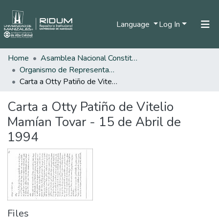
Language
Log In
Home
Asamblea Nacional Constituyente
Home
Organismo de Representantes Constituyente
Communities & Collections
Carta a Otty Patiño de Vitelio Mamían Tovar - 15 de Abril de 1994
All of DSpace
Carta a Otty Patiño de Vitelio
Statistics
Mamían Tovar - 15 de Abril de
1994
Files