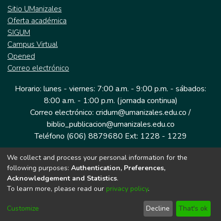
Sitio UManizales
Oferta académica
SIGUM
Campus Virtual
Opened
Correo electrónico
Horario: lunes - viernes: 7:00 a.m. - 9:00 p.m. - sábados:
8:00 a.m. - 1:00 p.m. (jornada continua)
Correo electrónico: cridum@umanizales.edu.co /
biblio_publicacion@umanizales.edu.co
Teléfono (606) 8879680 Ext: 1228 - 1229
We collect and process your personal information for the
Dirección: Cra 9 a # 19-03 Edificio histórico, piso 1
following purposes:
Authentication, Preferences,
Manizales, Caldas
Acknowledgement and Statistics
.
Colombia.
To learn more, please read our
privacy policy
.
Customize
Decline
That's ok
Tecnología DSpace implementada por