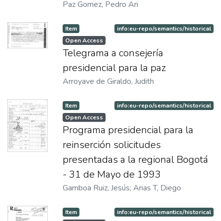
Paz Gomez, Pedro Ari
Item
info:eu-repo/semantics/historical
Open Access
Telegrama a consejería
presidencial para la paz
Arroyave de Giraldo, Judith
Item
info:eu-repo/semantics/historical
Open Access
Programa presidencial para la
reinserción solicitudes
presentadas a la regional Bogotá
- 31 de Mayo de 1993
Gamboa Ruiz, Jesús
;
Arias T, Diego
Item
info:eu-repo/semantics/historical