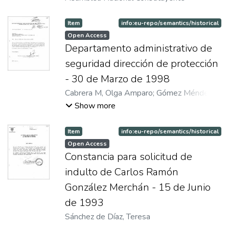
Item
info:eu-repo/semantics/historical
Open Access
Departamento administrativo de
seguridad dirección de protección
- 30 de Marzo de 1998
Cabrera M, Olga Amparo
;
Gómez Méndez,
Jesús Antonio
Show more
Item
info:eu-repo/semantics/historical
Open Access
Constancia para solicitud de
indulto de Carlos Ramón
González Merchán - 15 de Junio
de 1993
Sánchez de Díaz, Teresa