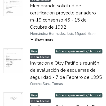
Memorando solicitud de
certificación proyecto ganadero
m-19 consenso 46 - 15 de
Octubre de 1992
Hernández Bermúdez, Luis Miguel
;
Bravo
Gallo, Marcela
Show more
Item
info:eu-repo/semantics/historical
Open Access
Invitación a Otty Patiño a reunión
de evaluación de esquemas de
seguridad - 7 de Febrero de 1995
Concha Sanz, Tomas
Item
info:eu-repo/semantics/historical
Open Access