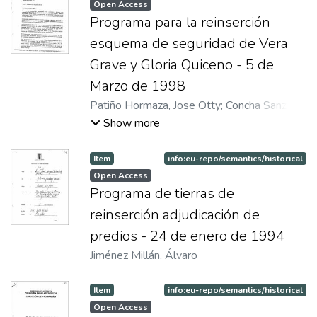
Open Access
Programa para la reinserción
esquema de seguridad de Vera
Grave y Gloria Quiceno - 5 de
Marzo de 1998
Patiño Hormaza, Jose Otty
;
Concha Sanz,
Tomas
Show more
Item
info:eu-repo/semantics/historical
Open Access
Programa de tierras de
reinserción adjudicación de
predios - 24 de enero de 1994
Jiménez Millán, Álvaro
Item
info:eu-repo/semantics/historical
Open Access