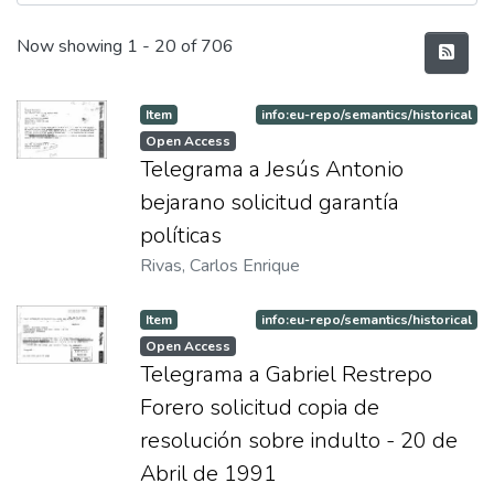
Recent Submissions
Now showing
1 - 20 of 706
Item
info:eu-repo/semantics/historical
Open Access
Telegrama a Jesús Antonio
bejarano solicitud garantía
políticas
Rivas, Carlos Enrique
Item
info:eu-repo/semantics/historical
Open Access
Telegrama a Gabriel Restrepo
Forero solicitud copia de
resolución sobre indulto - 20 de
Abril de 1991