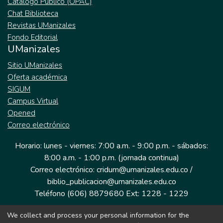
Catálogo Público (OPAC)
Chat Biblioteca
Revistas UManizales
Fondo Editorial
UManizales
Sitio UManizales
Oferta académica
SIGUM
Campus Virtual
Opened
Correo electrónico
Horario: lunes - viernes: 7:00 a.m. - 9:00 p.m. - sábados:
8:00 a.m. - 1:00 p.m. (jornada continua)
Correo electrónico: cridum@umanizales.edu.co /
biblio_publicacion@umanizales.edu.co
Teléfono (606) 8879680 Ext: 1228 - 1229
We collect and process your personal information for the
Dirección: Cra 9 a # 19-03 Edificio histórico, piso 1