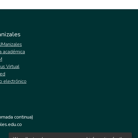
nizales
 UManizales
a académica
M
s Virtual
ed
o electrónico
jornada continua)
les.edu.co