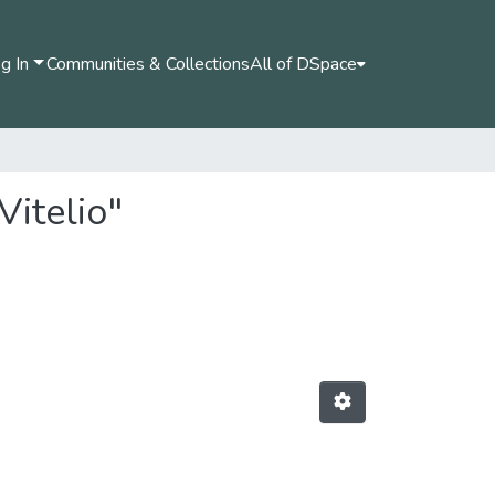
g In
Communities & Collections
All of DSpace
Vitelio"