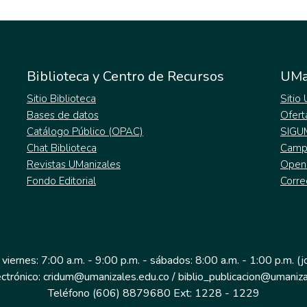
Biblioteca y Centro de Recursos
UMa
Sitio Biblioteca
Sitio
Bases de datos
Ofert
Catálogo Público (OPAC)
SIGU
Chat Biblioteca
Campu
Revistas UManizales
Open
Fondo Editorial
Corre
 viernes: 7:00 a.m. - 9:00 p.m. - sábados: 8:00 a.m. - 1:00 p.m. (
ectrónico: cridum@umanizales.edu.co / biblio_publicacion@umaniza
Teléfono (606) 8879680 Ext: 1228 - 1229