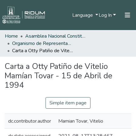
Language
Log In
Home
Asamblea Nacional Constituyente
Home
Organismo de Representantes Constituyente
Communities & Collections
Carta a Otty Patiño de Vitelio Mamían Tovar - 15 de Abril de 1994
All of DSpace
Carta a Otty Patiño de Vitelio
Statistics
Mamían Tovar - 15 de Abril de
1994
Simple item page
dc.contributor.author
Mamian Tovar, Vitelio