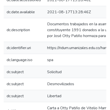
dc.date.accessioned
2021-08-17T13:28:46Z
dc.date.available
2021-08-17T13:28:46Z
Documentos trabajados en la asambl
dc.description
constituyente 1991 donados a la uni
por José Otty Patiño hormaza para su
dc.identifier.uri
https://ridum.umanizales.edu.co/ha
dc.language.iso
spa
dc.subject
Solicitud
dc.subject
Desmovilizados
dc.subject
Libertad
Carta a Otty Patiño de Vitelio Mamía