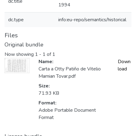
dc.title
1994
dc.type
info:eu-repo/semantics/historical
Files
Original bundle
Now showing
1 - 1 of 1
Name:
Down
Carta a Otty Patiño de Vitelio
load
Mamian Tovar.pdf
Size:
71.93 KB
Format:
Adobe Portable Document
Format