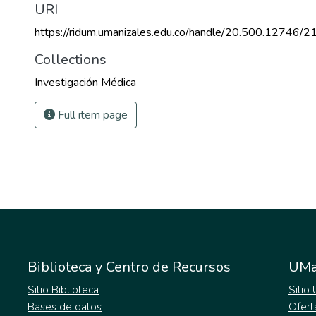
URI
https://ridum.umanizales.edu.co/handle/20.500.12746/2
Collections
Investigación Médica
Full item page
Biblioteca y Centro de Recursos
UMa
Sitio Biblioteca
Sitio
Bases de datos
Ofert