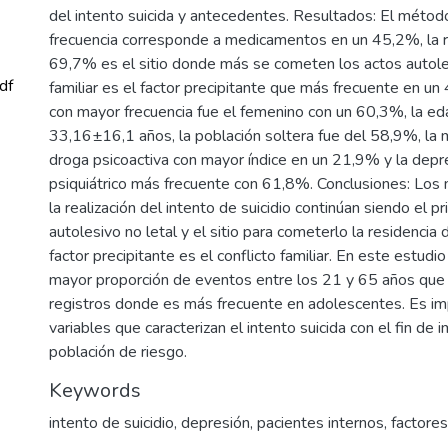
del intento suicida y antecedentes. Resultados: El métod
frecuencia corresponde a medicamentos en un 45,2%, la r
69,7% es el sitio donde más se cometen los actos autoles
df
familiar es el factor precipitante que más frecuente en u
con mayor frecuencia fue el femenino con un 60,3%, la e
33,16±16,1 años, la población soltera fue del 58,9%, la 
droga psicoactiva con mayor índice en un 21,9% y la depre
psiquiátrico más frecuente con 61,8%. Conclusiones: Lo
la realización del intento de suicidio continúan siendo el 
autolesivo no letal y el sitio para cometerlo la residencia 
factor precipitante es el conflicto familiar. En este estudi
mayor proporción de eventos entre los 21 y 65 años que 
registros donde es más frecuente en adolescentes. Es im
variables que caracterizan el intento suicida con el fin de 
población de riesgo.
Keywords
intento de suicidio
,
depresión
,
pacientes internos
,
factores