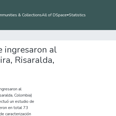
munities & Collections
All of DSpace
Statistics
e ingresaron al
ira, Risaralda,
ingresaron al
isaralda, Colombia)
ctuó un estudio de
yeron en total 73
 de caracterización