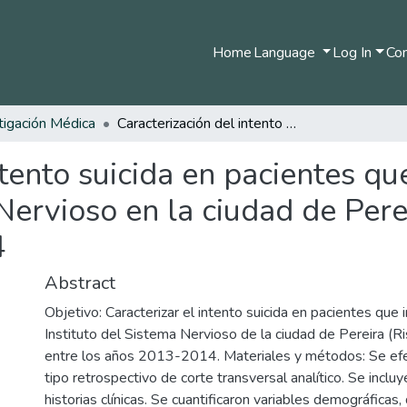
Home
Language
Log In
Com
tigación Médica
Caracterización del intento suicida en pacientes que ingresaron al Instituto del Sistema Nervioso en la ciudad de Pereira, Risaralda, Colombia, 2013-2014
ntento suicida en pacientes qu
Nervioso en la ciudad de Pere
4
Abstract
Objetivo: Caracterizar el intento suicida en pacientes que 
Instituto del Sistema Nervioso de la ciudad de Pereira (R
entre los años 2013-2014. Materiales y métodos: Se efe
tipo retrospectivo de corte transversal analítico. Se inclu
historias clínicas. Se cuantificaron variables demográficas,