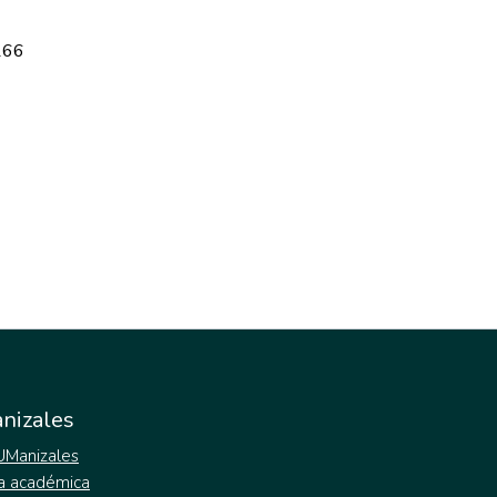
166
nizales
 UManizales
a académica