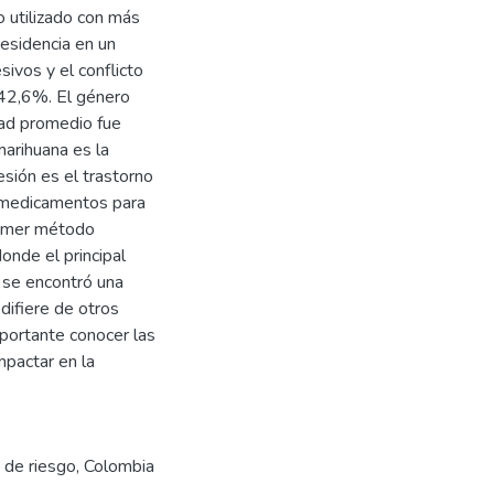
o utilizado con más
esidencia en un
ivos y el conflicto
n 42,6%. El género
dad promedio fue
marihuana es la
sión es el trastorno
s medicamentos para
primer método
donde el principal
o se encontró una
difiere de otros
portante conocer las
impactar en la
 de riesgo
,
Colombia