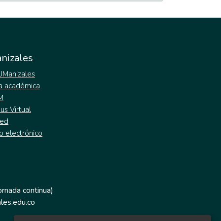
nizales
 UManizales
a académica
M
s Virtual
ed
o electrónico
jornada continua)
les.edu.co