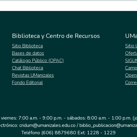
Biblioteca y Centro de Recursos
UMa
Sitio Biblioteca
Sitio
Bases de datos
Ofert
Catálogo Público (OPAC)
SIGU
Chat Biblioteca
Campu
Revistas UManizales
Open
Fondo Editorial
Corre
 viernes: 7:00 a.m. - 9:00 p.m. - sábados: 8:00 a.m. - 1:00 p.m. (
ectrónico: cridum@umanizales.edu.co / biblio_publicacion@umaniza
Teléfono (606) 8879680 Ext: 1228 - 1229