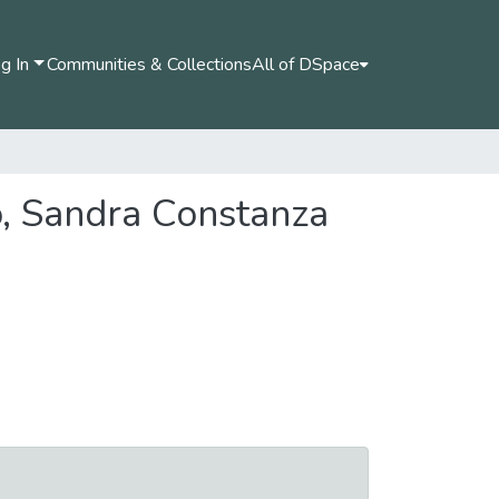
g In
Communities & Collections
All of DSpace
o, Sandra Constanza