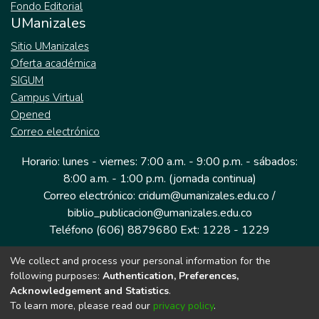
Fondo Editorial
UManizales
Sitio UManizales
Oferta académica
SIGUM
Campus Virtual
Opened
Correo electrónico
Horario: lunes - viernes: 7:00 a.m. - 9:00 p.m. - sábados:
8:00 a.m. - 1:00 p.m. (jornada continua)
Correo electrónico: cridum@umanizales.edu.co /
biblio_publicacion@umanizales.edu.co
Teléfono (606) 8879680 Ext: 1228 - 1229
We collect and process your personal information for the
Dirección: Cra 9 a # 19-03 Edificio histórico, piso 1
following purposes:
Authentication, Preferences,
Manizales, Caldas
Acknowledgement and Statistics
.
Colombia.
To learn more, please read our
privacy policy
.