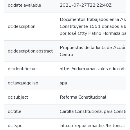
dc.date.available
2021-07-27T22:22:40Z
Documentos trabajados en la Asa
dc.description
Constituyente 1991 donados a la 
por José Otty Patiño Hormaza para 
Propuestas de la Junta de Acción
dc.description.abstract
Centro
dc.identifier.uri
https://ridum.umanizales.edu.co/
dc.language.iso
spa
dc.subject
Reforma Constitucional
dc.title
Cartilla Constitucional para Consti
dc.type
info:eu-repo/semantics/historical