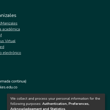
nizales
 UManizales
a académica
M
s Virtual
ed
o electrónico
jornada continua)
les.edu.co
We collect and process your personal information for the
following purposes:
Authentication, Preferences,
Acknowledgement and Statistics
.