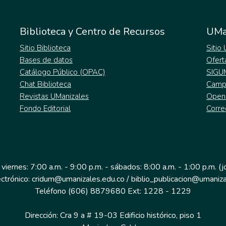
Biblioteca y Centro de Recursos
UMa
Sitio Biblioteca
Sitio
Bases de datos
Ofert
Catálogo Público (OPAC)
SIGU
Chat Biblioteca
Campu
Revistas UManizales
Open
Fondo Editorial
Corre
 viernes: 7:00 a.m. - 9:00 p.m. - sábados: 8:00 a.m. - 1:00 p.m. (
ectrónico: cridum@umanizales.edu.co / biblio_publicacion@umaniza
Teléfono (606) 8879680 Ext: 1228 - 1229
Dirección: Cra 9 a # 19-03 Edificio histórico, piso 1