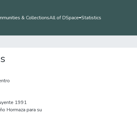
munities & Collections
All of DSpace
Statistics
os
entro
tuyente 1991
iño Hormaza para su