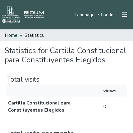
(current)
Language
Log In
Home
Statistics
Home
Communities & Collections
Statistics for Cartilla Constitucional
para Constituyentes Elegidos
All of DSpace
Total visits
views
Cartilla Constitucional para
0
Constituyentes Elegidos