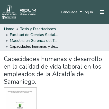
(current)
Language
Log In
Home
Tesis y Disertaciones
Home
Facultad de Ciencias Sociales y Humanas
Communities & Collections
Maestria en Gerencia del Talento Humano
Capacidades humanas y desarrollo en la calidad de vida laboral en los empleados de la Alcaldía de Samaniego.
All of DSpace
Capacidades humanas y desarrollo
Statistics
en la calidad de vida laboral en los
empleados de la Alcaldía de
Samaniego.