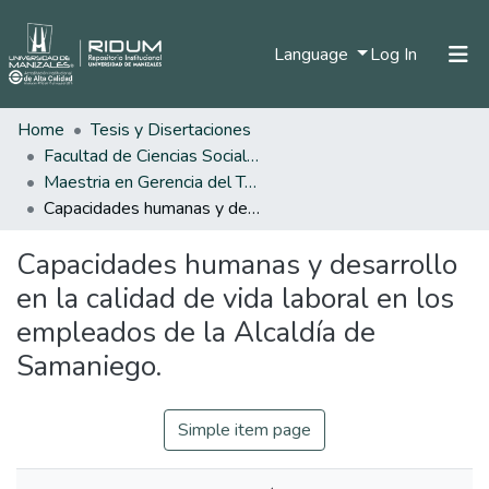
(current)
Language
Log In
Home
Tesis y Disertaciones
Home
Facultad de Ciencias Sociales y Humanas
Communities & Collections
Maestria en Gerencia del Talento Humano
Capacidades humanas y desarrollo en la calidad de vida laboral en los empleados de la Alcaldía de Samaniego.
All of DSpace
Capacidades humanas y desarrollo
Statistics
en la calidad de vida laboral en los
empleados de la Alcaldía de
Samaniego.
Simple item page