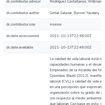
dc.contributor.advisor
Rodríguez Castellanos, Willman A
dc.contributor.author
Getial Salazar, Byroon Yacdany
dc.contributor.role
Asesor
dc.date.accessioned
2021-10-13T22:48:00Z
dc.date.available
2021-10-13T22:48:00Z
La calidad de vida laboral está rel
capacidades humanas y el desarroll
Empleados de la Alcaldía del Mun
Colombia. Bautil (2012), manifiest
laboral (CVL) o calidad de vida en
en una percepción que expresan 
organización sobre su grado de sat
con respecto al medio ambiente y c
que laboran. Con base en esto, se