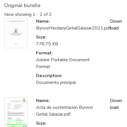
Original bundle
Now showing
1 - 2 of 2
Name:
Down
ByroonYacdanyGetialSalazar2021.pdf
load
Size:
778.75 KB
Format:
Adobe Portable Document
Format
Description:
Documento principal
Name:
Down
Acta de sustentación Byroon
load
Getial Salazar.pdf
Size: