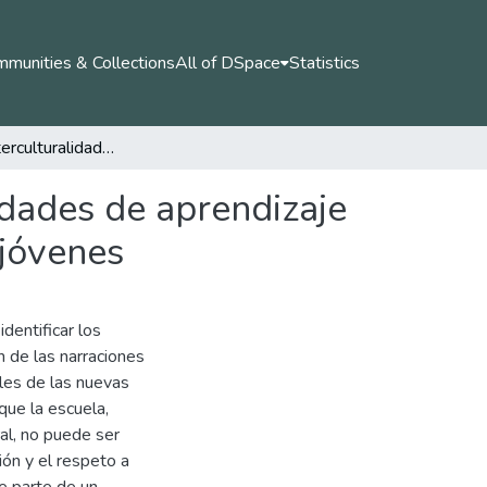
munities & Collections
All of DSpace
Statistics
Tejidos de interculturalidad en la escuela: oportunidades de aprendizaje en la convivencia desde la perspectiva de los y las jóvenes
idades de aprendizaje
 jóvenes
identificar los
n de las narraciones
ales de las nuevas
 que la escuela,
al, no puede ser
ción y el respeto a
ce parte de un