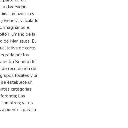
la diversidad:
ndina, amazónica y
 jóvenes”, vinculado
, Imaginarios e
rrollo Humano de la
d de Manizales. El
alitativa de corte
tegrada por los
 Nuestra Señora de
s de recolección de
 grupos focales y la
a, se establece un
entes categorías:
iferencia; Las
 con otros; y Los
s a puentes para la