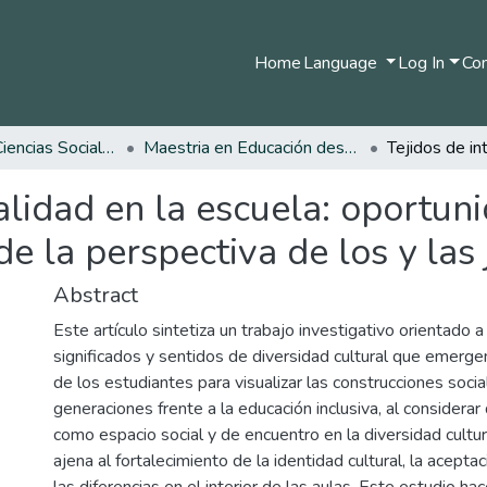
Home
Language
Log In
Com
Facultad de Ciencias Sociales y Humanas
Maestria en Educación desde la Diversidad
ralidad en la escuela: oportun
de la perspectiva de los y las
Abstract
Este artículo sintetiza un trabajo investigativo orientado a 
significados y sentidos de diversidad cultural que emerge
de los estudiantes para visualizar las construcciones soci
generaciones frente a la educación inclusiva, al considerar
como espacio social y de encuentro en la diversidad cultur
ajena al fortalecimiento de la identidad cultural, la acepta
las diferencias en el interior de las aulas. Este estudio ha