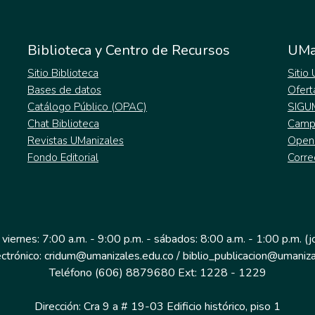
Biblioteca y Centro de Recursos
UMa
Sitio Biblioteca
Sitio
Bases de datos
Ofert
Catálogo Público (OPAC)
SIGU
Chat Biblioteca
Campu
Revistas UManizales
Open
Fondo Editorial
Corre
 viernes: 7:00 a.m. - 9:00 p.m. - sábados: 8:00 a.m. - 1:00 p.m. (
ectrónico: cridum@umanizales.edu.co / biblio_publicacion@umaniza
Teléfono (606) 8879680 Ext: 1228 - 1229
Dirección: Cra 9 a # 19-03 Edificio histórico, piso 1