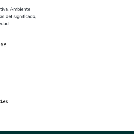
tiva
,
Ambiente
sis del significado
,
redad
368
d.es 