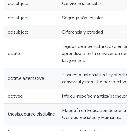
dc.subject
Convivencia escolar
dc.subject
Segregación escolar
dc.subject
Diferencia y otredad
Tejidos de interculturalidad en la
dc.title
aprendizaje en la convivencia desd
las jóvenes
Tissues of interculturality at schoo
dc.title.alternative
conviviality from the perspective
dc.type
info:eu-repo/semantics/bachelorT
Maestría en Educación desde la Di
thesis.degree.discipline
Ciencias Sociales y Humanas.