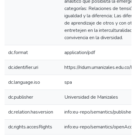
analítico que posibilita la emergen
categorías: Relaciones de tensión 
igualdad y la diferencia; Las dife
de aprendizaje de otros y con otr
entretejen en la interculturalidad
convivencia en la diversidad.
dc.format
application/pdf
dc.identifier.uri
https://ridum.umanizales.edu.co
dc.language.iso
spa
dc.publisher
Universidad de Manizales
dc.relation.hasversion
info:eu-repo/semantics/published
dc.rights.accesRights
info:eu-repo/semantics/openAcce