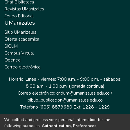
Chat Biblioteca
Revistas UManizales
Fondo Editorial
UManizales
Sitio UManizales
Oferta académica
SIGUM
Campus Virtual
Opened
Correo electrónico
Horario: lunes - viernes: 7:00 a.m. - 9:00 p.m. - sábados:
8:00 a.m. - 1:00 p.m. (jornada continua)
Correo electrónico: cridum@umanizales.edu.co /
biblio_publicacion@umanizales.edu.co
Teléfono (606) 8879680 Ext: 1228 - 1229
We collect and process your personal information for the
Dirección: Cra 9 a # 19-03 Edificio histórico, piso 1
following purposes:
Authentication, Preferences,
Manizales, Caldas