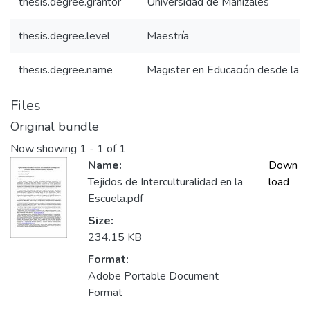
thesis.degree.grantor
Universidad de Manizales
thesis.degree.level
Maestría
thesis.degree.name
Magister en Educación desde la D
Files
Original bundle
Now showing
1 - 1 of 1
Name:
Down
Tejidos de Interculturalidad en la
load
Escuela.pdf
Size:
234.15 KB
Format:
Adobe Portable Document
Format