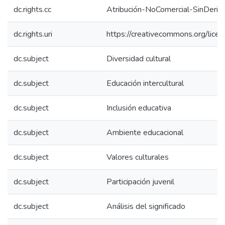
dc.rights.cc
Atribución-NoComercial-SinDeriv
dc.rights.uri
https://creativecommons.org/lice
dc.subject
Diversidad cultural
dc.subject
Educación intercultural
dc.subject
Inclusión educativa
dc.subject
Ambiente educacional
dc.subject
Valores culturales
dc.subject
Participación juvenil
dc.subject
Análisis del significado