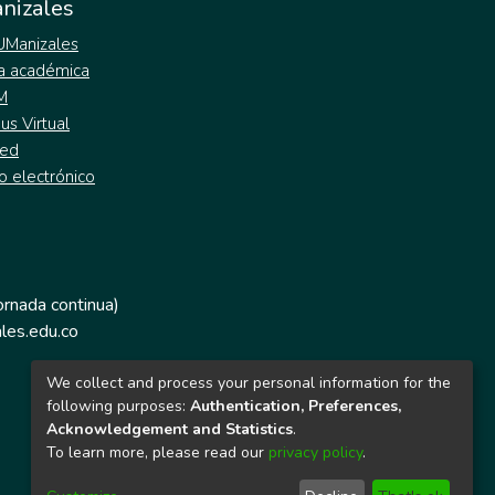
nizales
 UManizales
a académica
M
s Virtual
ed
o electrónico
jornada continua)
les.edu.co
We collect and process your personal information for the
following purposes:
Authentication, Preferences,
Acknowledgement and Statistics
.
To learn more, please read our
privacy policy
.