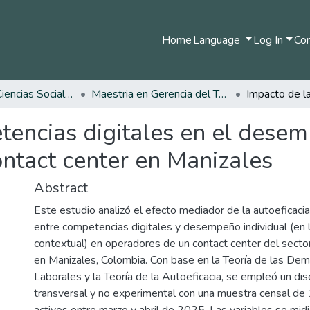
Home
Language
Log In
Com
Facultad de Ciencias Sociales y Humanas
Maestria en Gerencia del Talento Humano
encias digitales en el desem
ntact center en Manizales
Abstract
Este estudio analizó el efecto mediador de la autoeficacia 
entre competencias digitales y desempeño individual (en l
contextual) en operadores de un contact center del sector
en Manizales, Colombia. Con base en la Teoría de las D
Laborales y la Teoría de la Autoeficacia, se empleó un dis
transversal y no experimental con una muestra censal d
activos entre marzo y abril de 2025. Las variables se mi