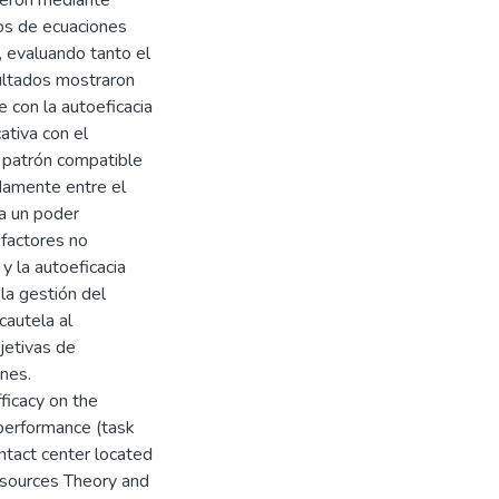
los de ecuaciones
 evaluando tanto el
ultados mostraron
 con la autoeficacia
cativa con el
 patrón compatible
damente entre el
a un poder
 factores no
y la autoeficacia
la gestión del
autela al
bjetivas de
nes.
fficacy on the
 performance (task
ntact center located
esources Theory and