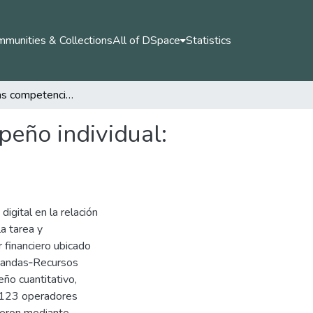
munities & Collections
All of DSpace
Statistics
Impacto de las competencias digitales en el desempeño individual: evidencia desde un contact center en Manizales
peño individual:
digital en la relación
a tarea y
 financiero ubicado
emandas‑Recursos
eño cuantitativo,
e 123 operadores
dieron mediante