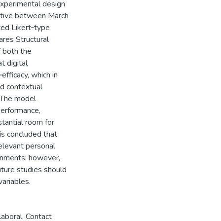
‑experimental design
ctive between March
ted Likert‑type
ares Structural
 both the
 digital
efficacy, which in
nd contextual
. The model
performance,
tantial room for
 is concluded that
relevant personal
onments; however,
uture studies should
variables.
aboral
,
Contact