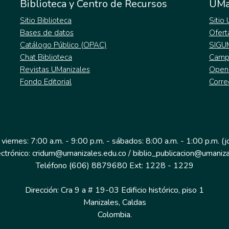
Biblioteca y Centro de Recursos
UMa
Sitio Biblioteca
Sitio
Bases de datos
Ofert
Catálogo Público (OPAC)
SIGU
Chat Biblioteca
Campu
Revistas UManizales
Open
Fondo Editorial
Corre
 viernes: 7:00 a.m. - 9:00 p.m. - sábados: 8:00 a.m. - 1:00 p.m. (
ectrónico: cridum@umanizales.edu.co / biblio_publicacion@umaniza
Teléfono (606) 8879680 Ext: 1228 - 1229
Dirección: Cra 9 a # 19-03 Edificio histórico, piso 1
Manizales, Caldas
Colombia.