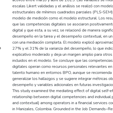
escalas Likert validadas y el análisis se realizó con mode
estructurales de mínimos cuadrados parciales (PLS‑SEM),
modelo de medición como el modelo estructural. Los res
que las competencias digitales se asociaron positivamente
digital y que esta, a su vez, se relacionó de manera signifi
desempeño en la tarea y el desempeño contextual, en un
con una mediación completa. El modelo explicó aproxima
o
27% y el 31% de la varianza del desempeño, lo que indic
explicativo moderado y deja un margen amplio para otros
incluidos en el modelo. Se concluye que las competencias 
digitales operan como recursos personales relevantes en 
talento humano en entornos BPO, aunque se recomienda c
generalizar los hallazgos y se sugiere integrar métricas o
desempeño y variables adicionales en futuras investigacio
This study examined the mediating effect of digital self‑e
relationship between digital competencies and individual
and contextual) among operators in a financial services co
in Manizales, Colombia. Grounded in the Job Demands–R