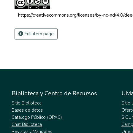
 https://creativecommons.org/licenses/by-nc-nd/4.0/dee
Full item page
Biblioteca y Centro de Recursos
UMa
Sitio Biblioteca
Sitio
Bases de datos
Ofert
Catálogo Público (OPAC)
SIGU
Chat Biblioteca
Campu
Revistas UManizales
Open