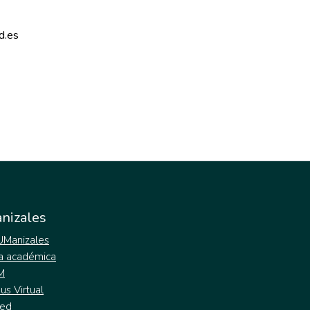
d.es 
nizales
 UManizales
a académica
M
s Virtual
ed