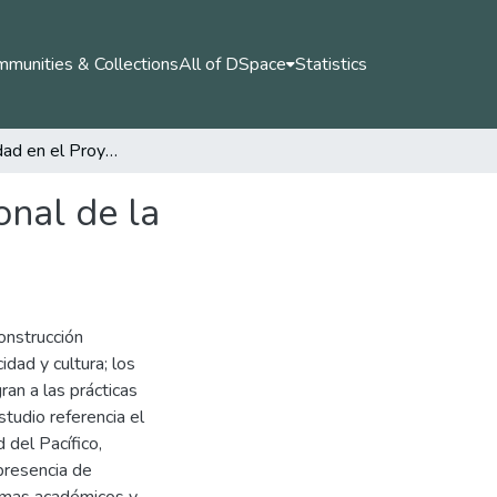
munities & Collections
All of DSpace
Statistics
Etnoculturalidad en el Proyecto Educativo Institucional de la Universidad del Pacífico
onal de la
onstrucción
dad y cultura; los
ran a las prácticas
tudio referencia el
 del Pacífico,
 presencia de
amas académicos y