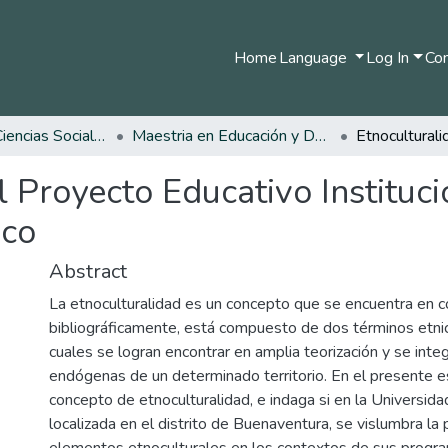
Home
Language
Log In
Com
Facultad de Ciencias Sociales y Humanas
Maestria en Educación y Desarrollo Humano
l Proyecto Educativo Instituci
ico
Abstract
La etnoculturalidad es un concepto que se encuentra en c
bibliográficamente, está compuesto de dos términos etnici
cuales se logran encontrar en amplia teorización y se integ
endógenas de un determinado territorio. En el presente es
concepto de etnoculturalidad, e indaga si en la Universidad
localizada en el distrito de Buenaventura, se vislumbra la
elementos etnoculturales en los contextos de sus progr