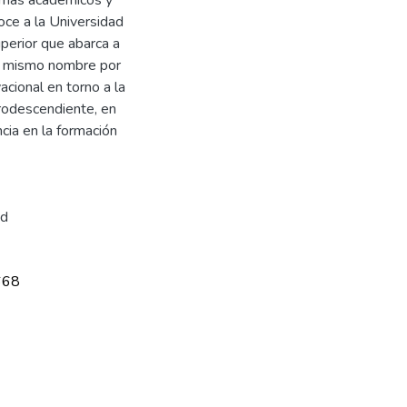
oce a la Universidad
uperior que abarca a
su mismo nombre por
acional en torno a la
afrodescendiente, en
ncia en la formación
ad
668