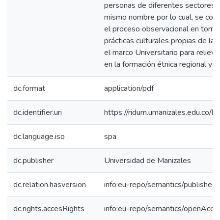
personas de diferentes sectores d
mismo nombre por lo cual, se cons
el proceso observacional en torno a
prácticas culturales propias de la
el marco Universitario para reliev
en la formación étnica regional y p
dc.format
application/pdf
dc.identifier.uri
https://ridum.umanizales.edu.co
dc.language.iso
spa
dc.publisher
Universidad de Manizales
dc.relation.hasversion
info:eu-repo/semantics/published
dc.rights.accesRights
info:eu-repo/semantics/openAcce