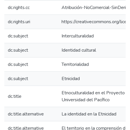
dc.rights.cc
Atribución-NoComercial-SinDeriv
dc.rights.uri
https://creativecommons.org/lice
dc.subject
Interculturalidad
dc.subject
Identidad cultural
dc.subject
Territorialidad
dc.subject
Etnicidad
Etnoculturalidad en el Proyecto Ed
dc.title
Universidad del Pacífico
dc.title.alternative
La identidad en la Etnicidad
dc.title.alternative
El territorio en la comprensión de 