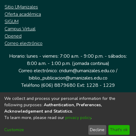
Sitio UManizales
Oferta académica
SIGUM
Campus Virtual
Opened
Correo electrónico
Horario: lunes - viernes: 7:00 a.m. - 9:00 p.m. - sábados:
8:00 a.m. - 1:00 p.m. (jornada continua)
Correo electrónico: cridum@umanizales.edu.co /
biblio_publicacion@umanizales.edu.co
Teléfono (606) 8879680 Ext: 1228 - 1229
We collect and process your personal information for the
Dirección: Cra 9 a # 19-03 Edificio histórico, piso 1
following purposes:
Authentication, Preferences,
Manizales, Caldas
Acknowledgement and Statistics
.
Colombia.
To learn more, please read our
privacy policy
.
Customize
Decline
That's ok
Tecnología DSpace implementada por