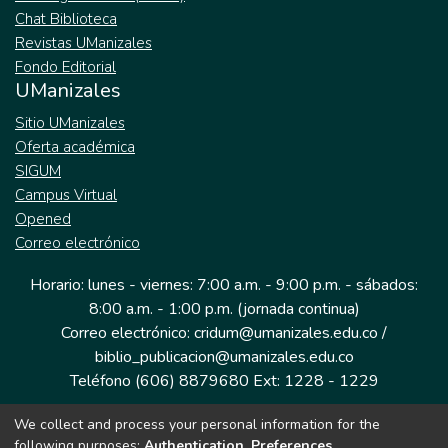
Chat Biblioteca
Revistas UManizales
Fondo Editorial
UManizales
Sitio UManizales
Oferta académica
SIGUM
Campus Virtual
Opened
Correo electrónico
Horario: lunes - viernes: 7:00 a.m. - 9:00 p.m. - sábados:
8:00 a.m. - 1:00 p.m. (jornada continua)
Correo electrónico: cridum@umanizales.edu.co /
biblio_publicacion@umanizales.edu.co
Teléfono (606) 8879680 Ext: 1228 - 1229
We collect and process your personal information for the
Dirección: Cra 9 a # 19-03 Edificio histórico, piso 1
following purposes:
Authentication, Preferences,