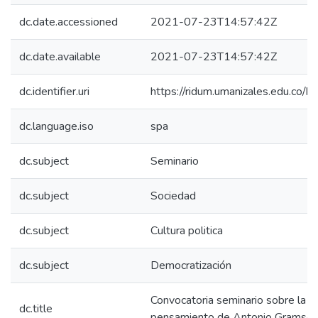
dc.date.accessioned
2021-07-23T14:57:42Z
dc.date.available
2021-07-23T14:57:42Z
dc.identifier.uri
https://ridum.umanizales.edu.co
dc.language.iso
spa
dc.subject
Seminario
dc.subject
Sociedad
dc.subject
Cultura politica
dc.subject
Democratización
Convocatoria seminario sobre la r
dc.title
pensamiento de Antonio Gramsci