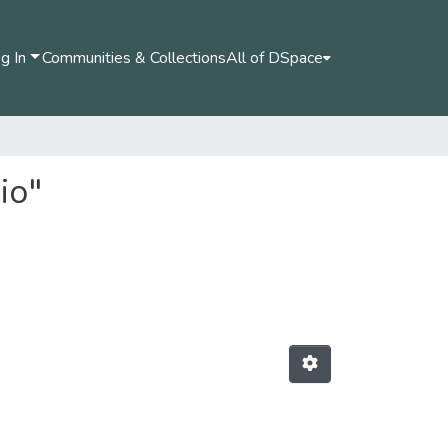
g In
Communities & Collections
All of DSpace
io"