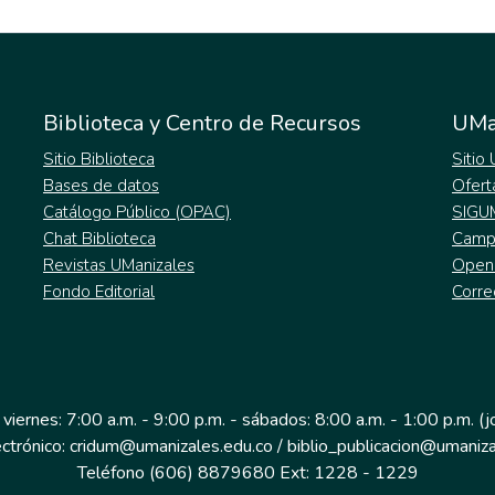
Biblioteca y Centro de Recursos
UMa
Sitio Biblioteca
Sitio
Bases de datos
Ofert
Catálogo Público (OPAC)
SIGU
Chat Biblioteca
Campu
Revistas UManizales
Open
Fondo Editorial
Corre
 viernes: 7:00 a.m. - 9:00 p.m. - sábados: 8:00 a.m. - 1:00 p.m. (
ectrónico: cridum@umanizales.edu.co / biblio_publicacion@umaniza
Teléfono (606) 8879680 Ext: 1228 - 1229