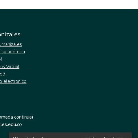
nizales
 UManizales
a académica
M
s Virtual
ed
o electrónico
jornada continua)
les.edu.co