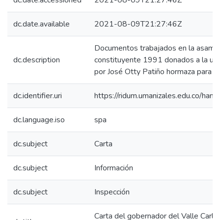
dc.date.accessioned
2021-08-09T21:27:46Z
dc.date.available
2021-08-09T21:27:46Z
Documentos trabajados en la asambl
dc.description
constituyente 1991 donados a la uni
por José Otty Patiño hormaza para su
dc.identifier.uri
https://ridum.umanizales.edu.co/ha
dc.language.iso
spa
dc.subject
Carta
dc.subject
Información
dc.subject
Inspección
Carta del gobernador del Valle Carlo