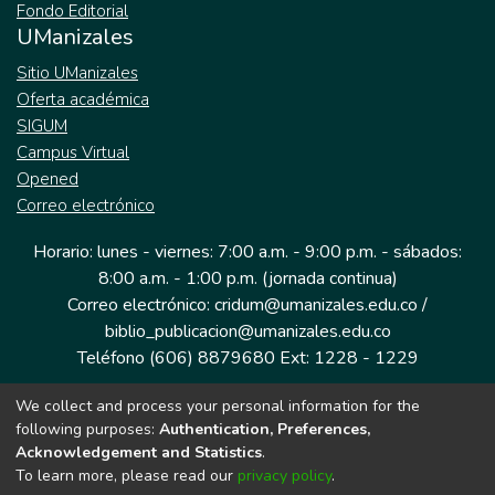
Fondo Editorial
UManizales
Sitio UManizales
Oferta académica
SIGUM
Campus Virtual
Opened
Correo electrónico
Horario: lunes - viernes: 7:00 a.m. - 9:00 p.m. - sábados:
8:00 a.m. - 1:00 p.m. (jornada continua)
Correo electrónico: cridum@umanizales.edu.co /
biblio_publicacion@umanizales.edu.co
Teléfono (606) 8879680 Ext: 1228 - 1229
We collect and process your personal information for the
Dirección: Cra 9 a # 19-03 Edificio histórico, piso 1
following purposes:
Authentication, Preferences,
Manizales, Caldas
Acknowledgement and Statistics
.
Colombia.
To learn more, please read our
privacy policy
.