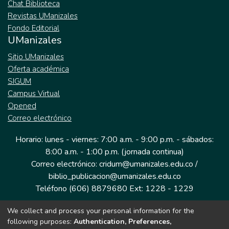
Chat Biblioteca
Revistas UManizales
Fondo Editorial
UManizales
Sitio UManizales
Oferta académica
SIGUM
Campus Virtual
Opened
Correo electrónico
Horario: lunes - viernes: 7:00 a.m. - 9:00 p.m. - sábados:
8:00 a.m. - 1:00 p.m. (jornada continua)
Correo electrónico: cridum@umanizales.edu.co /
biblio_publicacion@umanizales.edu.co
Teléfono (606) 8879680 Ext: 1228 - 1229
We collect and process your personal information for the
Dirección: Cra 9 a # 19-03 Edificio histórico, piso 1
following purposes:
Authentication, Preferences,
Manizales, Caldas