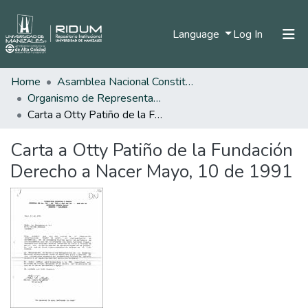
(current)
Language
Log In
Home
Asamblea Nacional Constituyente
Home
Organismo de Representantes Constituyente
Communities & Collections
Carta a Otty Patiño de la Fundación Derecho a Nacer Mayo, 10 de 1991
All of DSpace
Carta a Otty Patiño de la Fundación
Statistics
Derecho a Nacer Mayo, 10 de 1991