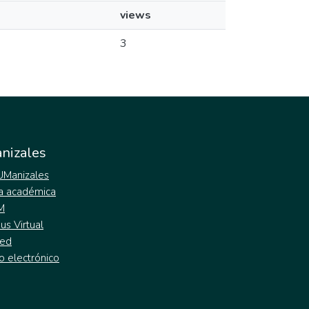
views
3
nizales
 UManizales
a académica
M
s Virtual
ed
o electrónico