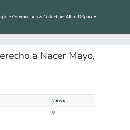
g In
Communities & Collections
All of DSpace
 Derecho a Nacer Mayo,
views
0