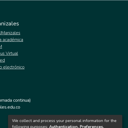
nizales
 UManizales
a académica
M
s Virtual
ed
o electrónico
jornada continua)
les.edu.co
We collect and process your personal information for the
following purposes:
Authentication, Preferences,