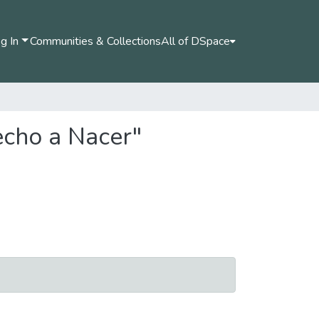
g In
Communities & Collections
All of DSpace
echo a Nacer"