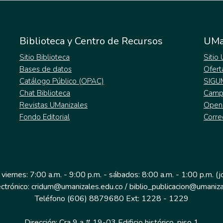
Biblioteca y Centro de Recursos
UMa
Sitio Biblioteca
Sitio
Bases de datos
Ofert
Catálogo Público (OPAC)
SIGU
Chat Biblioteca
Campu
Revistas UManizales
Open
Fondo Editorial
Corre
 viernes: 7:00 a.m. - 9:00 p.m. - sábados: 8:00 a.m. - 1:00 p.m. (
ectrónico: cridum@umanizales.edu.co / biblio_publicacion@umaniza
Teléfono (606) 8879680 Ext: 1228 - 1229
Dirección: Cra 9 a # 19-03 Edificio histórico, piso 1