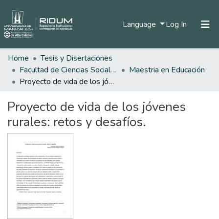
(current)
Language
Log In
Home
Tesis y Disertaciones
Home
Facultad de Ciencias Sociales y Humanas
Maestria en Educación
Communities & Collections
Proyecto de vida de los jóvenes rurales: retos y desafíos.
All of DSpace
Proyecto de vida de los jóvenes
Statistics
rurales: retos y desafíos.