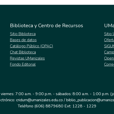
Biblioteca y Centro de Recursos
UMa
Sitio Biblioteca
Sitio
Bases de datos
Ofert
Catálogo Público (OPAC)
SIGU
Chat Biblioteca
Campu
Revistas UManizales
Open
Fondo Editorial
Corre
 viernes: 7:00 a.m. - 9:00 p.m. - sábados: 8:00 a.m. - 1:00 p.m. (
ectrónico: cridum@umanizales.edu.co / biblio_publicacion@umaniza
Teléfono (606) 8879680 Ext: 1228 - 1229