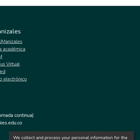
nizales
 UManizales
a académica
M
s Virtual
ed
o electrónico
jornada continua)
les.edu.co
We collect and process your personal information for the