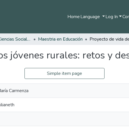
Home
Language
Log In
Com
Facultad de Ciencias Sociales y Humanas
Maestria en Educación
s jóvenes rurales: retos y des
Simple item page
 María Carmenza
ilianeth