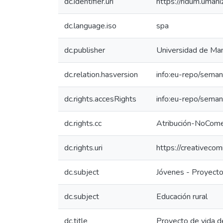
dc.identifier.uri
https://ridum.uma
dc.language.iso
spa
dc.publisher
Universidad de Man
dc.relation.hasversion
info:eu-repo/seman
dc.rights.accesRights
info:eu-repo/sema
dc.rights.cc
Atribución-NoComer
dc.rights.uri
https://creativeco
dc.subject
Jóvenes - Proyecto
dc.subject
Educación rural
dc.title
Proyecto de vida de