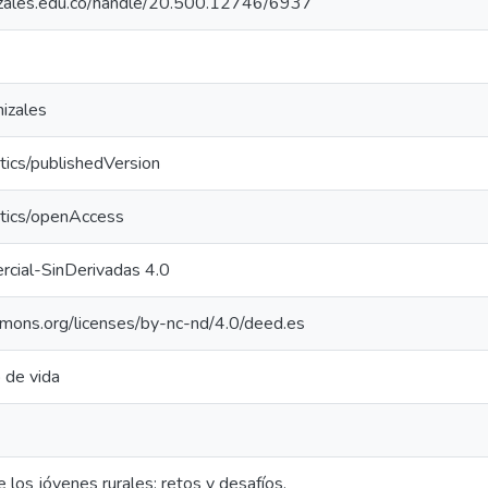
nizales.edu.co/handle/20.500.12746/6937
izales
tics/publishedVersion
ntics/openAccess
cial-SinDerivadas 4.0
mmons.org/licenses/by-nc-nd/4.0/deed.es
 de vida
 los jóvenes rurales: retos y desafíos.