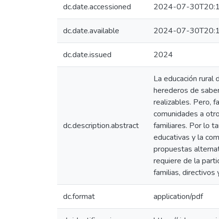
dc.date.accessioned
2024-07-30T20:1
dc.date.available
2024-07-30T20:1
dc.date.issued
2024
La educación rural
herederos de saber
realizables. Pero, 
comunidades a otros
dc.description.abstract
familiares. Por lo t
educativas y la com
propuestas alternat
requiere de la part
familias, directivos
dc.format
application/pdf