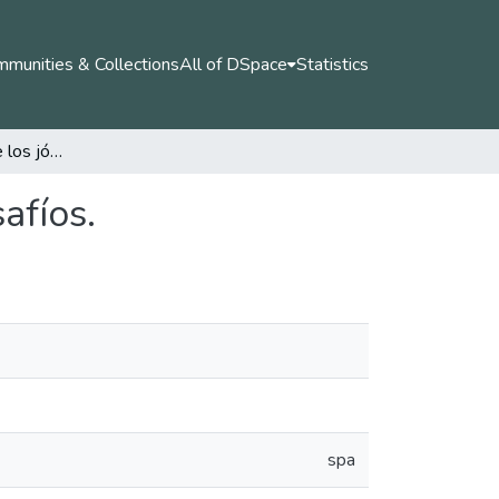
munities & Collections
All of DSpace
Statistics
Proyecto de vida de los jóvenes rurales: retos y desafíos.
afíos.
spa