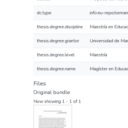
dc.type
info:eu-repo/semant
thesis.degree.discipline
Maestría en Educac
thesis.degree.grantor
Universidad de Man
thesis.degree.level
Maestría
thesis.degree.name
Magíster en Educac
Files
Original bundle
Now showing
1 - 1 of 1