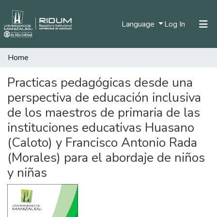
(current)
Language
Log In
Home
Home
Communities & Collections
Practicas pedagógicas desde una
perspectiva de educación inclusiva
All of DSpace
de los maestros de primaria de las
Statistics
instituciones educativas Huasano
(Caloto) y Francisco Antonio Rada
(Morales) para el abordaje de niños
y niñas