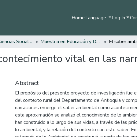
Home
Language
Log In
Com
Facultad de Ciencias Sociales y Humanas
Maestria en Educación y Desarrollo Humano
contecimiento vital en las nar
Abstract
El propósito del presente proyecto de investigación fue 
del contexto rural del Departamento de Antioquia y comp
narraciones emerge el saber ambiental como acontecimient
esta aproximación se analizó el conocimiento de lo ambie
han construido a lo largo de sus vidas, a través de las prá
lo ambiental, y la relación del contexto con este saber. En
categoría de lo Ambiental se construyó, a partir de los a