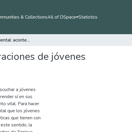
munities & Collections
All of DSpace
Statistics
El saber ambiental: acontecimiento vital en las narraciones de jóvenes rurales de Antioquia
raciones de jóvenes
escuchar a jóvenes
render sí en sus
o vital. Para hacer
ntal que los jóvenes
cticas que tienen con
 este sentido, la
portes de Enrique