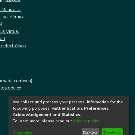
 UManizales
a académica
M
s Virtual
ed
o electrónico
jornada continua)
les.edu.co
We collect and process your personal information for the
following purposes:
Authentication, Preferences,
Acknowledgement and Statistics
.
To learn more, please read our
privacy policy
.
Customize
Decline
That's ok