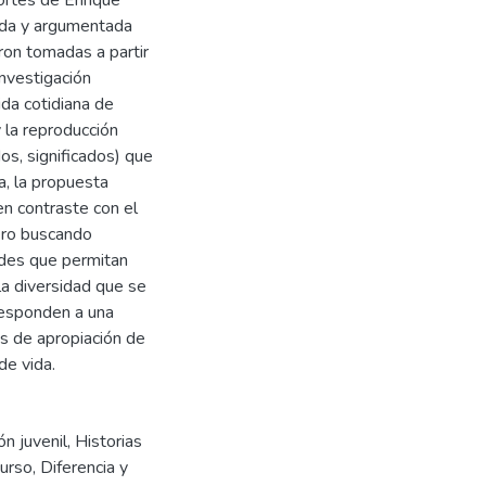
tada y argumentada
ron tomadas a partir
nvestigación
ida cotidiana de
y la reproducción
dos, significados) que
a, la propuesta
en contraste con el
ero buscando
dades que permitan
 la diversidad que se
 responden a una
as de apropiación de
de vida.
ón juvenil
,
Historias
curso
,
Diferencia y