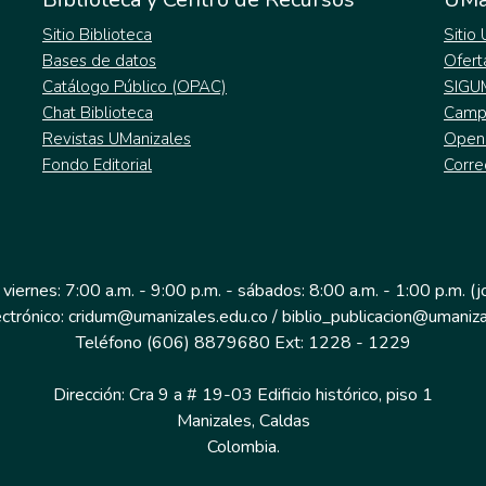
Sitio Biblioteca
Sitio
Bases de datos
Ofert
Catálogo Público (OPAC)
SIGU
Chat Biblioteca
Campu
Revistas UManizales
Open
Fondo Editorial
Corre
 viernes: 7:00 a.m. - 9:00 p.m. - sábados: 8:00 a.m. - 1:00 p.m. (
ectrónico: cridum@umanizales.edu.co / biblio_publicacion@umaniza
Teléfono (606) 8879680 Ext: 1228 - 1229
Dirección: Cra 9 a # 19-03 Edificio histórico, piso 1
Manizales, Caldas
Colombia.