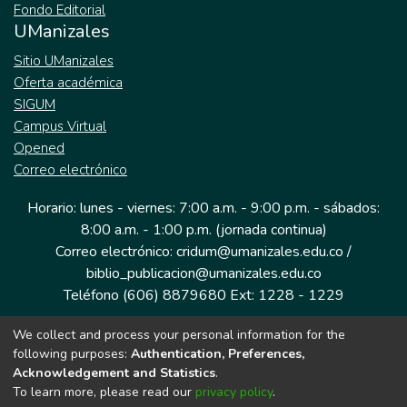
Fondo Editorial
UManizales
Sitio UManizales
Oferta académica
SIGUM
Campus Virtual
Opened
Correo electrónico
Horario: lunes - viernes: 7:00 a.m. - 9:00 p.m. - sábados:
8:00 a.m. - 1:00 p.m. (jornada continua)
Correo electrónico: cridum@umanizales.edu.co /
biblio_publicacion@umanizales.edu.co
Teléfono (606) 8879680 Ext: 1228 - 1229
We collect and process your personal information for the
Dirección: Cra 9 a # 19-03 Edificio histórico, piso 1
following purposes:
Authentication, Preferences,
Manizales, Caldas
Acknowledgement and Statistics
.
Colombia.
To learn more, please read our
privacy policy
.