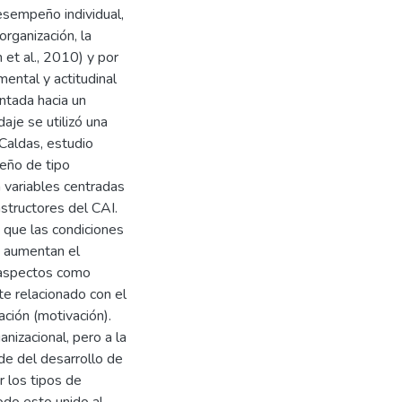
esempeño individual,
rganización, la
 et al., 2010) y por
ental y actitudinal
entada hacia un
aje se utilizó una
Caldas, estudio
seño de tipo
n variables centradas
structores del CAI.
 que las condiciones
s aumentan el
s aspectos como
te relacionado con el
ación (motivación).
nizacional, pero a la
de del desarrollo de
r los tipos de
todo esto unido al