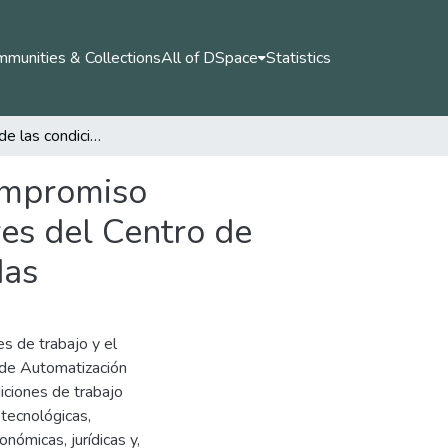
munities & Collections
All of DSpace
Statistics
La Influencia de las condiciones de trabajo en el compromiso organizacional: un estudio de caso en los instructores del Centro de Automatización Industrial del SENA, Regional Caldas
compromiso
res del Centro de
das
es de trabajo y el
 de Automatización
iciones de trabajo
 tecnológicas,
onómicas, jurídicas y,