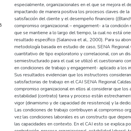
especialmente, organizacionales en el que se mejora el d
impactando de manera positiva los procesos claves de la o
satisfacción del cliente y el desempeño financiero ((Blanch
8
compromiso organizacional – engagement- a la condición m
que se mantiene a lo largo del tiempo, la cual no está ori
resultado específico (Salanova et al., 2000). Para su abord
metodología basada en estudio de caso, SENA Regional 
cuantitativo de tipo exploratorio y correlacional, con un di
semiestructurado para el cual se utilizó el cuestionario co
en condiciones de trabajo y engagement- aplicado a los in
Sus resultados evidencian que los instructores consideran
satisfactorias de trabajo en el CAI SENA Regional Calda
compromiso organizacional en ellos al considerar que lo
estabilidad (contrato) tarea y proceso están estrechamen
vigor (dinamismo y de capacidad de resistencia) y la dedic
Las condiciones de trabajo contribuyen al compromiso orga
vez las condiciones laborales es un constructo que depen
las capacidades en contexto. En el CAI esto se explica po
contratación, proceso organizacional, estabilidad laboral; 