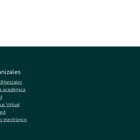
nizales
 UManizales
a académica
M
s Virtual
ed
o electrónico