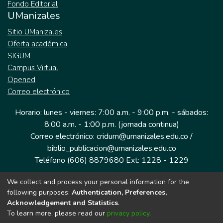
Fondo Editorial
UManizales
Sitio UManizales
Oferta académica
SIGUM
Campus Virtual
Opened
Correo electrónico
Horario: lunes - viernes: 7:00 a.m. - 9:00 p.m. - sábados:
8:00 a.m. - 1:00 p.m. (jornada continua)
Correo electrónico: cridum@umanizales.edu.co /
biblio_publicacion@umanizales.edu.co
Teléfono (606) 8879680 Ext: 1228 - 1229
We collect and process your personal information for the
Dirección: Cra 9 a # 19-03 Edificio histórico, piso 1
following purposes:
Authentication, Preferences,
Manizales, Caldas
Acknowledgement and Statistics
.
Colombia.
To learn more, please read our
privacy policy
.