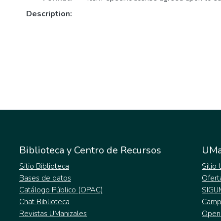
Description:
Biblioteca y Centro de Recursos
UMa
Sitio Biblioteca
Sitio
Bases de datos
Ofert
Catálogo Público (OPAC)
SIGU
Chat Biblioteca
Campu
Revistas UManizales
Open