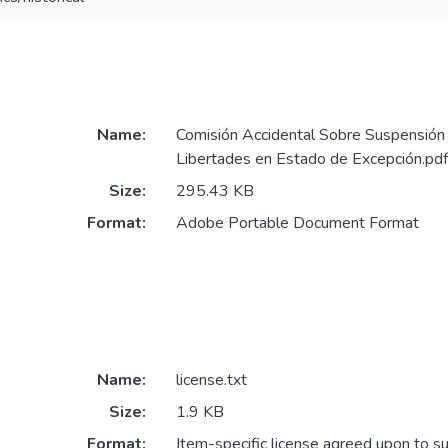
Name:
Comisión Accidental Sobre Suspensión
Libertades en Estado de Excepción.pdf
Size:
295.43 KB
Format:
Adobe Portable Document Format
Name:
license.txt
Size:
1.9 KB
Format:
Item-specific license agreed upon to s