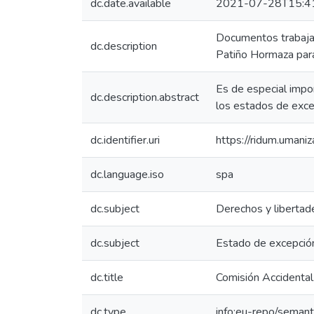
dc.date.available
2021-07-28T15:4
Documentos trabaja
dc.description
Patiño Hormaza para
Es de especial impor
dc.description.abstract
los estados de excep
dc.identifier.uri
https://ridum.uman
dc.language.iso
spa
dc.subject
Derechos y libertad
dc.subject
Estado de excepció
dc.title
Comisión Accidental
dc.type
info:eu-repo/semanti