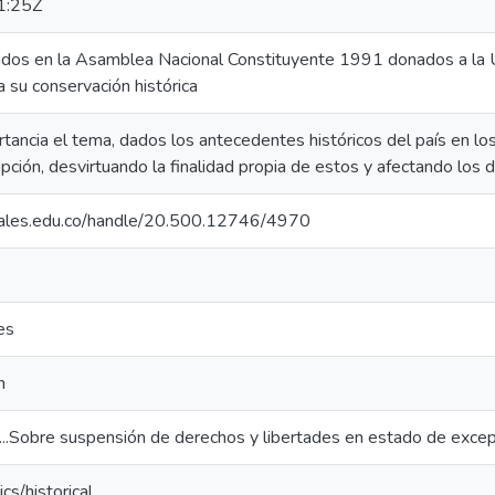
1:25Z
dos en la Asamblea Nacional Constituyente 1991 donados a la U
 su conservación histórica
tancia el tema, dados los antecedentes históricos del país en los
ción, desvirtuando la finalidad propia de estos y afectando los 
izales.edu.co/handle/20.500.12746/4970
es
n
...Sobre suspensión de derechos y libertades en estado de exce
cs/historical