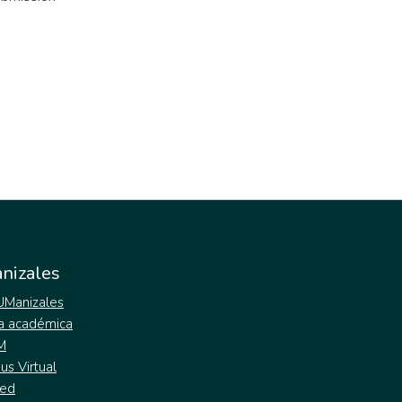
nizales
 UManizales
a académica
M
s Virtual
ed