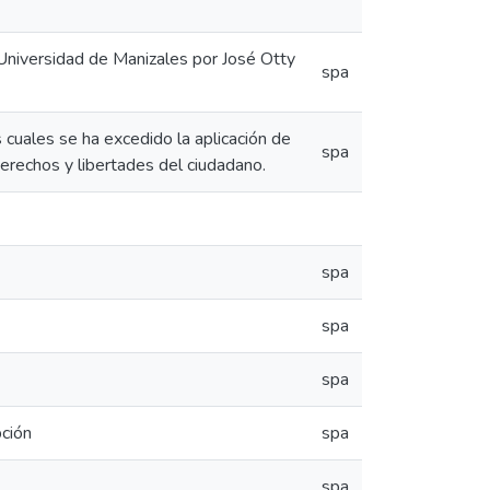
niversidad de Manizales por José Otty
spa
 cuales se ha excedido la aplicación de
spa
derechos y libertades del ciudadano.
spa
spa
spa
pción
spa
spa