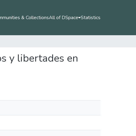
munities & Collections
All of DSpace
Statistics
s y libertades en