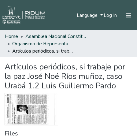
(current)
Language
Log In
Home
Asamblea Nacional Constituyente
Home
Organismo de Representantes Constituyente
Communities & Collections
Artículos periódicos, si trabaje por la paz José Noé Ríos muñoz, caso Urabá 1,2 Luis Guillermo Pardo
All of DSpace
Artículos periódicos, si trabaje por
Statistics
la paz José Noé Ríos muñoz, caso
Urabá 1,2 Luis Guillermo Pardo
Files