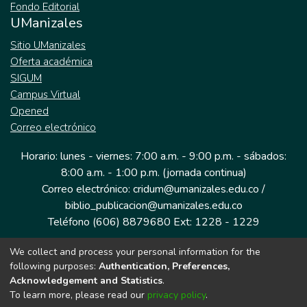
Fondo Editorial
UManizales
Sitio UManizales
Oferta académica
SIGUM
Campus Virtual
Opened
Correo electrónico
Horario: lunes - viernes: 7:00 a.m. - 9:00 p.m. - sábados:
8:00 a.m. - 1:00 p.m. (jornada continua)
Correo electrónico: cridum@umanizales.edu.co /
biblio_publicacion@umanizales.edu.co
Teléfono (606) 8879680 Ext: 1228 - 1229
We collect and process your personal information for the
Dirección: Cra 9 a # 19-03 Edificio histórico, piso 1
following purposes:
Authentication, Preferences,
Manizales, Caldas
Acknowledgement and Statistics
.
Colombia.
To learn more, please read our
privacy policy
.