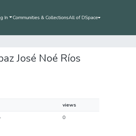
g In
Communities & Collections
All of DSpace
a paz José Noé Ríos
views
o
0