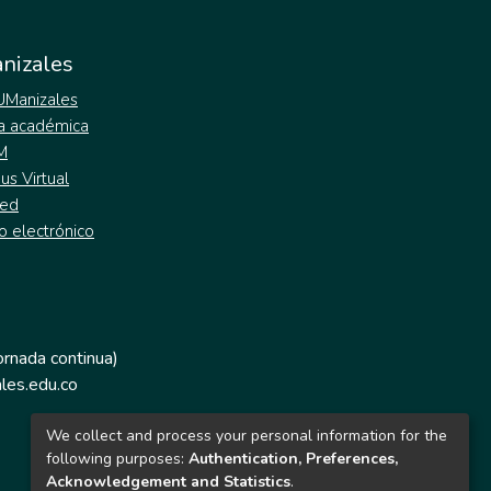
nizales
 UManizales
a académica
M
s Virtual
ed
o electrónico
jornada continua)
les.edu.co
We collect and process your personal information for the
following purposes:
Authentication, Preferences,
Acknowledgement and Statistics
.