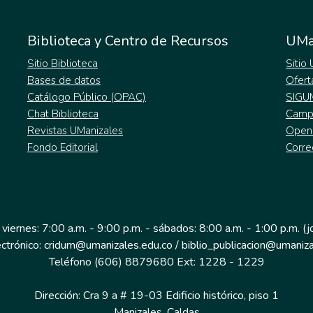
Biblioteca y Centro de Recursos
UMa
Sitio Biblioteca
Sitio
Bases de datos
Ofert
Catálogo Público (OPAC)
SIGU
Chat Biblioteca
Campu
Revistas UManizales
Open
Fondo Editorial
Corre
 viernes: 7:00 a.m. - 9:00 p.m. - sábados: 8:00 a.m. - 1:00 p.m. (
ectrónico: cridum@umanizales.edu.co / biblio_publicacion@umaniza
Teléfono (606) 8879680 Ext: 1228 - 1229
Dirección: Cra 9 a # 19-03 Edificio histórico, piso 1
Manizales, Caldas