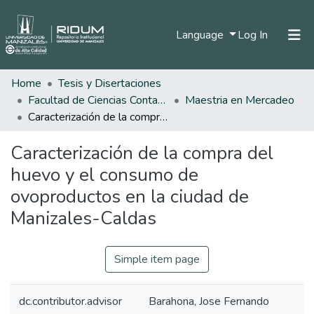
(current)
Language
Log In
Home
Tesis y Disertaciones
Home
Facultad de Ciencias Contables Económicas y Administrativas
Maestria en Mercadeo
Communities & Collections
Caracterización de la compra del huevo y el consumo de ovoproductos en la ciudad de Manizales-Caldas
All of DSpace
Caracterización de la compra del
Statistics
huevo y el consumo de
ovoproductos en la ciudad de
Manizales-Caldas
Simple item page
dc.contributor.advisor
Barahona, Jose Fernando