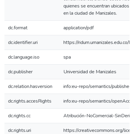
quienes se encuentran ubicados e
en la ciudad de Manizales.
dc.format
application/pdf
dc.identifier.uri
https://ridum.umanizales.edu.co
dc.language.iso
spa
dc.publisher
Universidad de Manizales
dc.relation.hasversion
info:eu-repo/semantics/published
dc.rights.accesRights
info:eu-repo/semantics/openAcce
dc.rights.cc
Atribución-NoComercial-SinDeriv
dc.rights.uri
https://creativecommons.org/lice