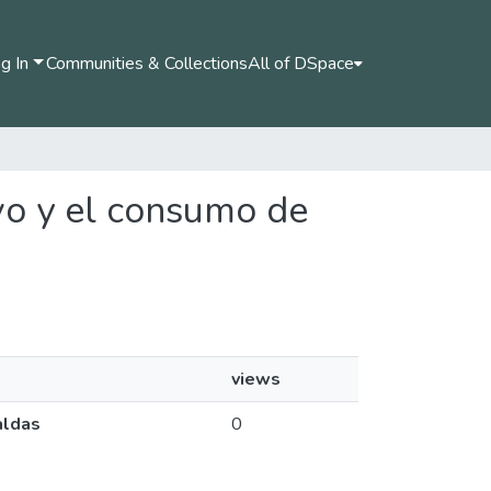
g In
Communities & Collections
All of DSpace
evo y el consumo de
views
aldas
0