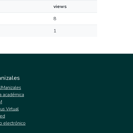
views
8
1
nizales
 UManizales
a académica
M
s Virtual
ed
o electrónico