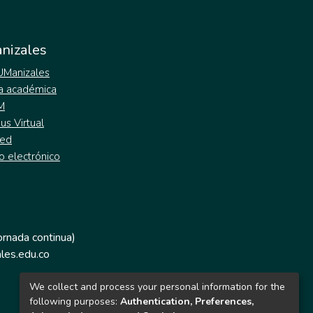
nizales
 UManizales
a académica
M
s Virtual
ed
o electrónico
jornada continua)
les.edu.co
We collect and process your personal information for the
following purposes:
Authentication, Preferences,