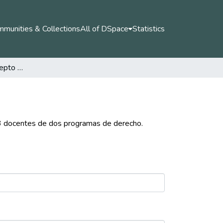
munities & Collections
All of DSpace
Statistics
Los códigos del concepto de ética en 13 docentes de dos programas de derecho.
13 docentes de dos programas de derecho.