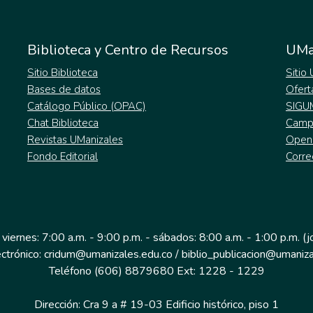
Biblioteca y Centro de Recursos
UMa
Sitio Biblioteca
Sitio
Bases de datos
Ofert
Catálogo Público (OPAC)
SIGU
Chat Biblioteca
Campu
Revistas UManizales
Open
Fondo Editorial
Corre
 viernes: 7:00 a.m. - 9:00 p.m. - sábados: 8:00 a.m. - 1:00 p.m. (
ectrónico: cridum@umanizales.edu.co / biblio_publicacion@umaniza
Teléfono (606) 8879680 Ext: 1228 - 1229
Dirección: Cra 9 a # 19-03 Edificio histórico, piso 1